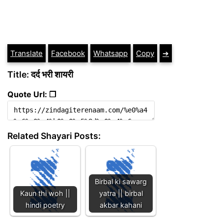
Translate
Facebook
Whatsapp
Copy
➔
Title: दर्द भरी शायरी
Quote Url: ❐
Related Shayari Posts:
Birbal ki sawarg
Kaun thi woh ||
yatra || birbal
hindi poetry
akbar kahani