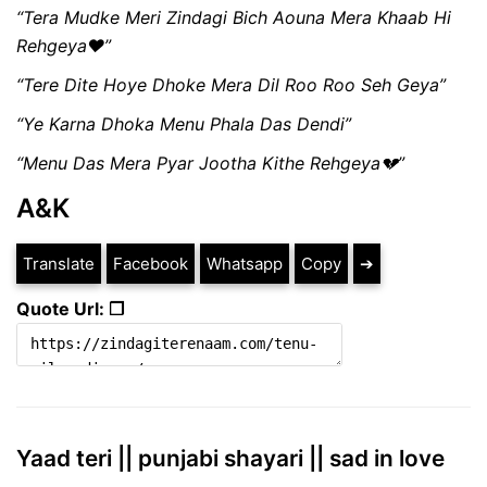
“Tera Mudke Meri Zindagi Bich Aouna Mera Khaab Hi
Rehgeya❤”
“Tere Dite Hoye Dhoke Mera Dil Roo Roo Seh Geya”
“Ye Karna Dhoka Menu Phala Das Dendi”
“Menu Das Mera Pyar Jootha Kithe Rehgeya💔”
A&K
Translate
Facebook
Whatsapp
Copy
➔
Quote Url: ❐
Yaad teri || punjabi shayari || sad in love