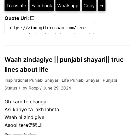
Translate
Facebook
Whatsapp
Copy
➔
Quote Url: ❐
Waah zindagiye || punjabi shayari|| true
lines about life
Inspirational Punjabi Shayari
,
Life Punjabi Shayari
,
Punjabi
Status
by
Roop
June 29, 2024
Oh karn te changa
Asi kariye ta lakh lahnta
Waah ni zindigiye
Asool tere👏🏼..!!