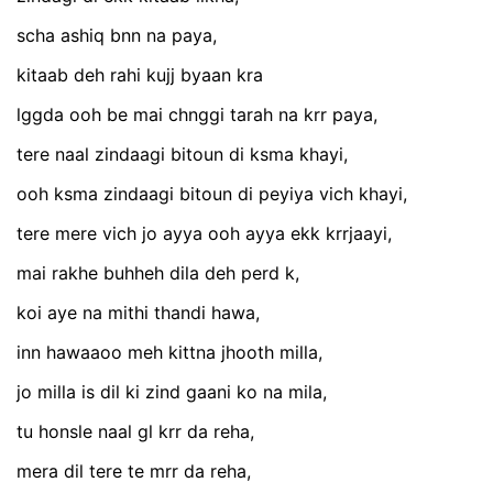
scha ashiq bnn na paya,
kitaab deh rahi kujj byaan kra
lggda ooh be mai chnggi tarah na krr paya,
tere naal zindaagi bitoun di ksma khayi,
ooh ksma zindaagi bitoun di peyiya vich khayi,
tere mere vich jo ayya ooh ayya ekk krrjaayi,
mai rakhe buhheh dila deh perd k,
koi aye na mithi thandi hawa,
inn hawaaoo meh kittna jhooth milla,
jo milla is dil ki zind gaani ko na mila,
tu honsle naal gl krr da reha,
mera dil tere te mrr da reha,