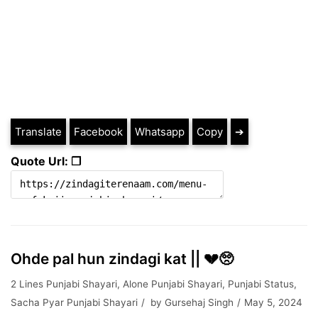
Translate
Facebook
Whatsapp
Copy
➔
Quote Url: ❐
Ohde pal hun zindagi kat || 💔🥺
2 Lines Punjabi Shayari
,
Alone Punjabi Shayari
,
Punjabi Status
,
Sacha Pyar Punjabi Shayari
by
Gursehaj Singh
May 5, 2024