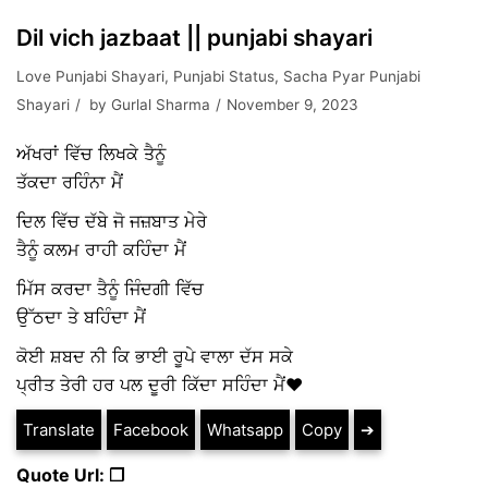
Dil vich jazbaat || punjabi shayari
Love Punjabi Shayari
,
Punjabi Status
,
Sacha Pyar Punjabi
Shayari
by
Gurlal Sharma
November 9, 2023
ਅੱਖਰਾਂ ਵਿੱਚ ਲਿਖਕੇ ਤੈਨੂੰ
ਤੱਕਦਾ ਰਹਿੰਨਾ ਮੈਂ
ਦਿਲ ਵਿੱਚ ਦੱਬੇ ਜੋ ਜਜ਼ਬਾਤ ਮੇਰੇ
ਤੈਨੂੰ ਕਲਮ ਰਾਹੀ ਕਹਿੰਦਾ ਮੈਂ
ਮਿੱਸ ਕਰਦਾ ਤੈਨੂੰ ਜਿੰਦਗੀ ਵਿੱਚ
ਉੱਠਦਾ ਤੇ ਬਹਿੰਦਾ ਮੈਂ
ਕੋਈ ਸ਼ਬਦ ਨੀ ਕਿ ਭਾਈ ਰੂਪੇ ਵਾਲਾ ਦੱਸ ਸਕੇ
ਪ੍ਰੀਤ ਤੇਰੀ ਹਰ ਪਲ ਦੂਰੀ ਕਿੱਦਾ ਸਹਿੰਦਾ ਮੈਂ❤️
Translate
Facebook
Whatsapp
Copy
➔
Quote Url: ❐