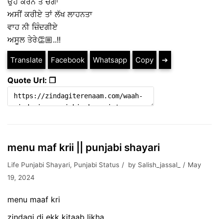
ਉਹ ਕਰਨ ਤੇ ਚੰਗਾ
ਅਸੀਂ ਕਰੀਏ ਤਾਂ ਲੱਖ ਲਾਹਨਤਾ
ਵਾਹ ਨੀ ਜ਼ਿੰਦਗੀਏ
ਅਸੂਲ ਤੇਰੇ👏🏼..!!
Translate
Facebook
Whatsapp
Copy
➔
Quote Url: ❐
menu maf krii || punjabi shayari
Life Punjabi Shayari
,
Punjabi Status
by
Salish_jassal_
May
19, 2024
menu maaf kri
zindagi di ekk kitaab likha,