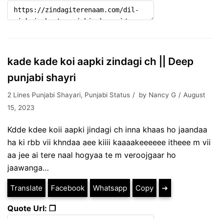
kade kade koi aapki zindagi ch || Deep
punjabi shayri
2 Lines Punjabi Shayari
,
Punjabi Status
by
Nancy G
August
15, 2023
Kdde kdee koii aapki jindagi ch inna khaas ho jaandaa
ha ki rbb vii khndaa aee kiiii kaaaakeeeeee itheee m vii
aa jee ai tere naal hogyaa te m veroojgaar ho
jaawanga…
Translate
Facebook
Whatsapp
Copy
➔
Quote Url: ❐