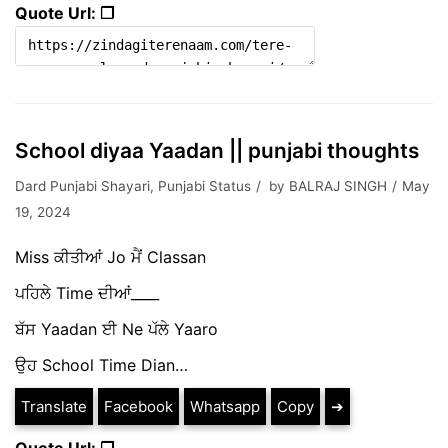
Quote Url: ❐
School diyaa Yaadan || punjabi thoughts
Dard Punjabi Shayari
,
Punjabi Status
by
BALRAJ SINGH
May
19, 2024
Miss ਕੀਤੀਆਂ Jo ਮੈਂ Classan
ਪਹਿਲੇ Time ਦੀਆਂ____
ਬੱਸ Yaadan ਈ Ne ਪੱਲੇ Yaaro
ਉਹ School Time Dian…
Translate
Facebook
Whatsapp
Copy
➔