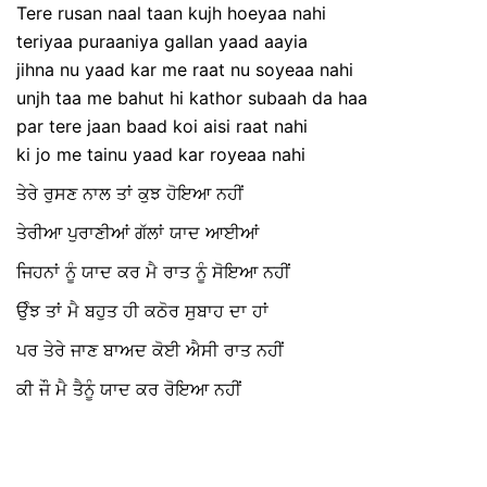
Tere rusan naal taan kujh hoeyaa nahi
teriyaa puraaniya gallan yaad aayia
jihna nu yaad kar me raat nu soyeaa nahi
unjh taa me bahut hi kathor subaah da haa
par tere jaan baad koi aisi raat nahi
ki jo me tainu yaad kar royeaa nahi
ਤੇਰੇ ਰੁਸਣ ਨਾਲ ਤਾਂ ਕੁਝ ਹੋਇਆ ਨਹੀਂ
ਤੇਰੀਆ ਪੁਰਾਣੀਆਂ ਗੱਲਾਂ ਯਾਦ ਆਈਆਂ
ਜਿਹਨਾਂ ਨੂੰ ਯਾਦ ਕਰ ਮੈ ਰਾਤ ਨੂੰ ਸੋਇਆ ਨਹੀਂ
ਉੰਝ ਤਾਂ ਮੈ ਬਹੁਤ ਹੀ ਕਠੋਰ ਸੁਬਾਹ ਦਾ ਹਾਂ
ਪਰ ਤੇਰੇ ਜਾਣ ਬਾਅਦ ਕੋਈ ਐਸੀ ਰਾਤ ਨਹੀਂ
ਕੀ ਜੌ ਮੈ ਤੈਨੂੰ ਯਾਦ ਕਰ ਰੋਇਆ ਨਹੀਂ