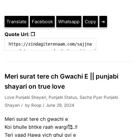
Translate
Facebook
Whatsapp
Copy
➔
Quote Url: ❐
Meri surat tere ch Gwachi E || punjabi
shayari on true love
Love Punjabi Shayari
,
Punjabi Status
,
Sacha Pyar Punjabi
Shayari
by
Roop
June 29, 2024
Meri surat tere ch gwachi e
Koi bhulle bhtke raah wargi🥰..!!
Teri yaad Hawa vich ghul gyi e