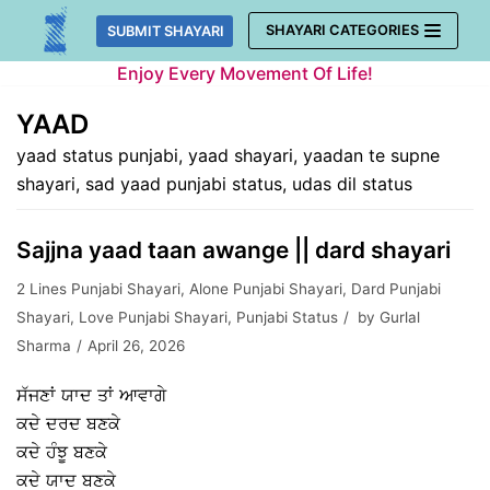
Skip
SHAYARI CATEGORIES
SUBMIT SHAYARI
to
Enjoy Every Movement Of Life!
content
YAAD
yaad status punjabi, yaad shayari, yaadan te supne
shayari, sad yaad punjabi status, udas dil status
Sajjna yaad taan awange || dard shayari
2 Lines Punjabi Shayari
,
Alone Punjabi Shayari
,
Dard Punjabi
Shayari
,
Love Punjabi Shayari
,
Punjabi Status
by
Gurlal
Sharma
April 26, 2026
ਸੱਜਣਾਂ ਯਾਦ ਤਾਂ ਆਵਾਗੇ
ਕਦੇ ਦਰਦ ਬਣਕੇ
ਕਦੇ ਹੰਝੂ ਬਣਕੇ
ਕਦੇ ਯਾਦ ਬਣਕੇ