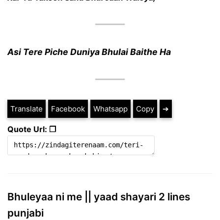
Asi Tere Piche Duniya Bhulai Baithe Ha
Translate
Facebook
Whatsapp
Copy
➔
Quote Url: ❐
Bhuleyaa ni me || yaad shayari 2 lines
punjabi