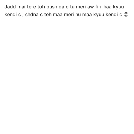
Jadd mai tere toh push da c tu meri aw firr haa kyuu
kendi c j shdna c teh maa meri nu maa kyuu kendi c 🥺