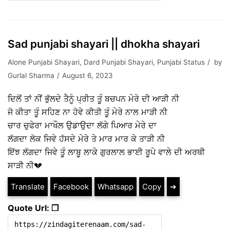
Sad punjabi shayari || dhokha shayari
Alone Punjabi Shayari
,
Dard Punjabi Shayari
,
Punjabi Status
by
Gurlal Sharma
August 6, 2023
ਦਿਲੋਂ ਤਾਂ ਨੀਂ ਭੁੱਲਦੇ ਤੈਨੂੰ ਪ੍ਰੀਤ ਤੂੰ ਬਚਪਨ ਮੇਰੇ ਦੀ ਆੜੀ ਨੀ
ਜੋ ਕੀਤਾ ਤੂੰ ਸਹਿਣ ਨਾ ਹੋਵੇ ਕੀਤੀ ਤੂੰ ਮੇਰੇ ਨਾਲ ਮਾੜੀ ਨੀ
ਚਾਰ ਚੁਫੇਰਾ ਮਾਖੌਲ ਉਡਾਉਦਾ ਲੱਗੇ ਪਿਆਰ ਮੇਰੇ ਦਾ
ਲੱਗਦਾ ਲੋਕ ਜਿਵੇ ਹੱਸਦੇ ਮੇਰੇ ਤੇ ਮਾਰ ਮਾਰ ਕੇ ਤਾੜੀ ਨੀ
ਇੱਝ ਲੱਗਦਾ ਜਿਵੇ ਤੂੰ ਲਾਬੂ ਲਾਕੇ ਗੁਰਲਾਲ ਭਾਈ ਰੂਪੇ ਵਾਲੇ ਦੀ ਅਰਥੀ
ਸਾੜੀ ਨੀ💔
Translate
Facebook
Whatsapp
Copy
➔
Quote Url: ❐