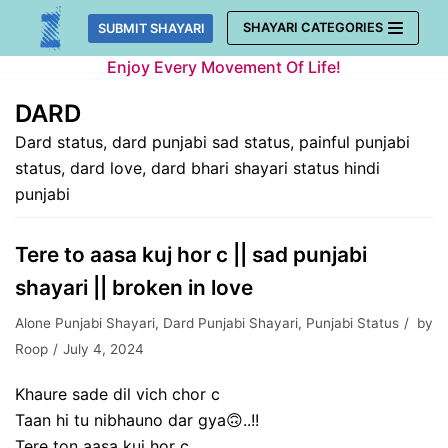
Skip
SHAYARI CATEGORIES
SUBMIT SHAYARI
to
Enjoy Every Movement Of Life!
content
DARD
Dard status, dard punjabi sad status, painful punjabi
status, dard love, dard bhari shayari status hindi
punjabi
Tere to aasa kuj hor c || sad punjabi
shayari || broken in love
Alone Punjabi Shayari
,
Dard Punjabi Shayari
,
Punjabi Status
by
Roop
July 4, 2024
Khaure sade dil vich chor c
Taan hi tu nibhauno dar gya🙃..!!
Tere ton aasa kuj hor c