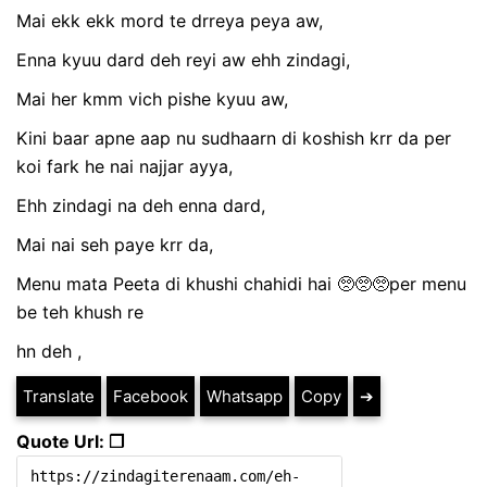
Mai ekk ekk mord te drreya peya aw,
Enna kyuu dard deh reyi aw ehh zindagi,
Mai her kmm vich pishe kyuu aw,
Kini baar apne aap nu sudhaarn di koshish krr da per
koi fark he nai najjar ayya,
Ehh zindagi na deh enna dard,
Mai nai seh paye krr da,
Menu mata Peeta di khushi chahidi hai 🥺🥺🥺per menu
be teh khush re
hn deh ,
Translate
Facebook
Whatsapp
Copy
➔
Quote Url: ❐