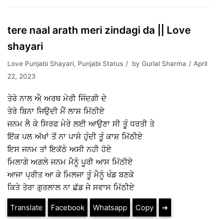
tere naal arath meri zindagi da || Love
shayari
Love Punjabi Shayari
,
Punjabi Status
by
Gurlal Sharma
April
22, 2023
ਤੇਰੇ ਨਾਲ ਐ ਅਰਥ ਮੇਰੀ ਜਿੰਦਗੀ ਦੇ
ਤੇਰੇ ਬਿਨਾ ਜਿਉਦੀ ਮੈਂ ਲਾਸ਼ ਮਿੱਠੀਏ
ਜਨਮ ਲੈ ਕੇ ਸਿਰਫ ਮੇਰੇ ਲਈ ਆਉਣਾ ਸੀ ਤੂੰ ਧਰਤੀ ਤੇ
ਇੱਕ ਪਲ ਅੱਖਾਂ ਤੋਂ ਨਾ ਪਾਸੇ ਹੁੰਦੀ ਤੂੰ ਕਾਸ਼ ਮਿੱਠੀਏ
ਇਸ ਜਨਮ ਤਾਂ ਇਕੱਠੇ ਅਸੀ ਨਹੀ ਹੋਏ
ਮਿਲਾਗੇ ਅਗਲੇ ਜਨਮ ਮੈਨੂੰ ਪੂਰੀ ਆਸ ਮਿੱਠੀਏ
ਆਜਾ ਪ੍ਰੀਤ ਆ ਕੇ ਮਿਲਜਾ ਤੂੰ ਮੈਨੂੰ ਖੰਡ ਬਣਕੇ
ਕਿਤੇ ਤੇਰਾ ਗੁਰਲਾਲ ਨਾ ਛੱਡ ਜੇ ਸਵਾਸ ਮਿੱਠੀਏ
Translate
Facebook
Whatsapp
Copy
➔