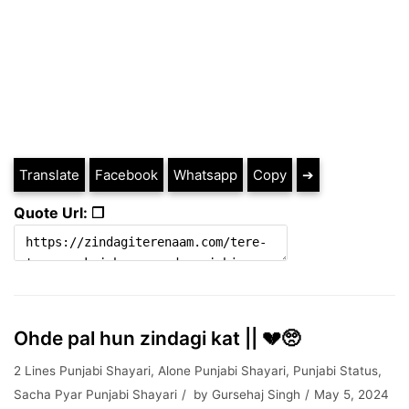
Translate
Facebook
Whatsapp
Copy
➔
Quote Url: ❐
Ohde pal hun zindagi kat || 💔🥺
2 Lines Punjabi Shayari
,
Alone Punjabi Shayari
,
Punjabi Status
,
Sacha Pyar Punjabi Shayari
by
Gursehaj Singh
May 5, 2024