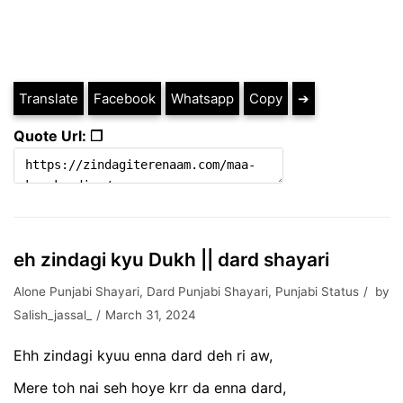
Translate
Facebook
Whatsapp
Copy
➔
Quote Url: ❐
eh zindagi kyu Dukh || dard shayari
Alone Punjabi Shayari
,
Dard Punjabi Shayari
,
Punjabi Status
by
Salish_jassal_
March 31, 2024
Ehh zindagi kyuu enna dard deh ri aw,
Mere toh nai seh hoye krr da enna dard,