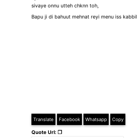
sivaye onnu utteh chknn toh,
Bapu ji di bahuut mehnat reyi menu iss kabbil
Translate
Facebook
Whatsapp
Copy
Quote Url: ❐