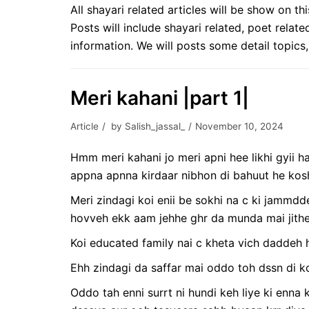
All shayari related articles will be show on th
Posts will include shayari related, poet rela
information. We will posts some detail topics, 
Meri kahani |part 1|
Article
by
Salish_jassal_
November 10, 2024
Hmm meri kahani jo meri apni hee likhi gyii h
appna apnna kirdaar nibhon di bahuut he koshi
Meri zindagi koi enii be sokhi na c ki jammd
hovveh ekk aam jehhe ghr da munda mai jithe
Koi educated family nai c kheta vich daddeh h
Ehh zindagi da saffar mai oddo toh dssn di k
Oddo tah enni surrt ni hundi keh liye ki enna