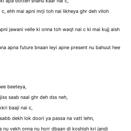
ki apa botteh shahu kaar nai c,
 c, ehh mai apni mrji toh nai likheya ghr deh vlloh
ni jawani velle ki onna toh waqt nai c ki mai kujj aish
 Huna apna future bnaan leyi apne present nu bahuut hee
hee beeteya,
jiss saab naal ghr deh dss neh,
ri baaji nai c,
h sabb dekh lok doori ya passa na vatt lehn,
 nu vekh onna nu horr dbaan di koshish kri jandi