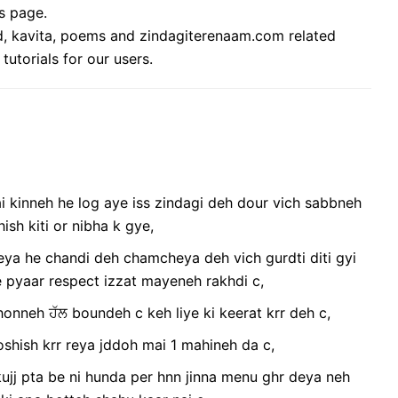
is page.
ted, kavita, poems and zindagiterenaam.com related
tutorials for our users.
ai kinneh he log aye iss zindagi deh dour vich sabbneh
sh kiti or nibha k gye,
deya he chandi deh chamcheya deh vich gurdti diti gyi
 pyaar respect izzat mayeneh rakhdi c,
onneh ਹੱਲ boundeh c keh liye ki keerat krr deh c,
oshish krr reya jddoh mai 1 mahineh da c,
 kujj pta be ni hunda per hnn jinna menu ghr deya neh