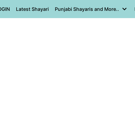
OGIN
Latest Shayari
Punjabi Shayaris and More..