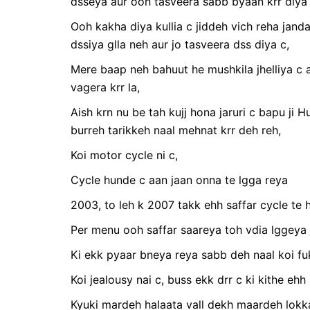
dsseya aur ooh tasveera sabb byaan krr diya 
Ooh kakha diya kullia c jiddeh vich reha janda
dssiya glla neh aur jo tasveera dss diya c,
Mere baap neh bahuut he mushkila jhelliya c ap
vagera krr la,
Aish krn nu be tah kujj hona jaruri c bapu ji
burreh tarikkeh naal mehnat krr deh reh,
Koi motor cycle ni c,
Cycle hunde c aan jaan onna te lgga reya
2003, to leh k 2007 takk ehh saffar cycle te 
Per menu ooh saffar saareya toh vdia lggeya 
Ki ekk pyaar bneya reya sabb deh naal koi fukk
Koi jealousy nai c, buss ekk drr c ki kithe eh
Kyuki mardeh halaata vall dekh maardeh lokka