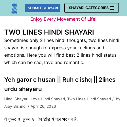
Skip
SHAYARI CATEGORIES
SUBMIT SHAYARI
to
Enjoy Every Movement Of Life!
content
TWO LINES HINDI SHAYARI
Sometimes only 2 lines hindi thoughts, two lines hindi
shayari is enough to express your feelings and
emotions. Here you will find best 2 lines hindi status
which can be sad, love and romantic.
Yeh garor e husan || Ruh e ishq || 2lines
urdu shayaru
Hindi Shayari
,
Love Hindi Shayari
,
Two Lines Hindi Shayari
by
Ajay Bishnoi
April 26, 2026
ये गुरूर_ए_ हुस्न_ए _ऐब छोड़ ये पल भर का है,