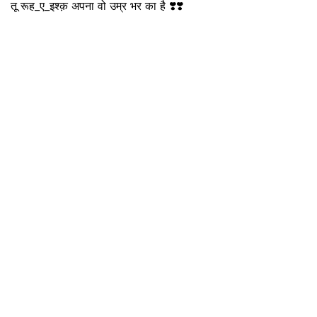
तू रूह_ए_इश्क़ अपना वो उम्र भर का है ❣️❣️