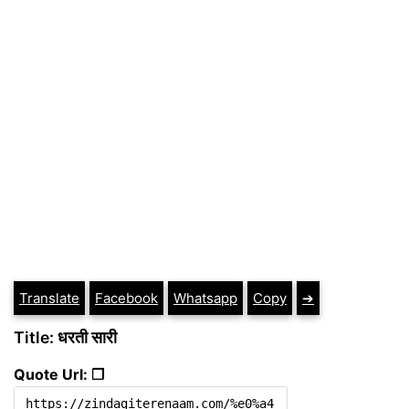
Translate
Facebook
Whatsapp
Copy
➔
Title: धरती सारी
Quote Url: ❐