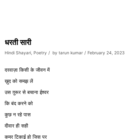
धरती सारी
Hindi Shayari
,
Poetry
by
tarun kumar
February 24, 2023
दरवाज़ा
किसी
के
जीवन
में
ख़ुद
को
समझ
लें
उस
ग़ुरूर
से
बचाना
ईश्वर
कि
बंद
करने
को
कुछ
न
रहे
पास
दीवार
ही
सही
कमर
टिकाई
हो
जिस
पर