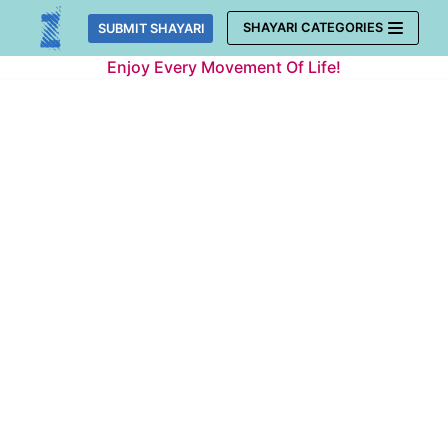
Skip
SHAYARI CATEGORIES
SUBMIT SHAYARI
to
Enjoy Every Movement Of Life!
content