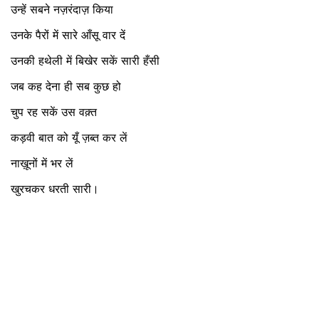
उन्हें
सबने
नज़रंदाज़
किया
उनके
पैरों
में
सारे
आँसू
वार
दें
उनकी
हथेली
में
बिखेर
सकें
सारी
हँसी
जब
कह
देना
ही
सब
कुछ
हो
चुप
रह
सकें
उस
वक़्त
कड़वी
बात
को
यूँ
ज़ब्त
कर
लें
नाख़ूनों
में
भर
लें
खुरचकर
धरती
सारी।