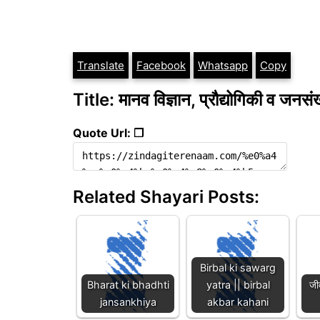
Translate
Facebook
Whatsapp
Copy
Title: मानव विज्ञान, प्रौद्योगिकी व जनसं
Quote Url: ❐
Related Shayari Posts:
Birbal ki sawarg
Bharat ki bhadhti
yatra || birbal
जी
jansankhiya
akbar kahani