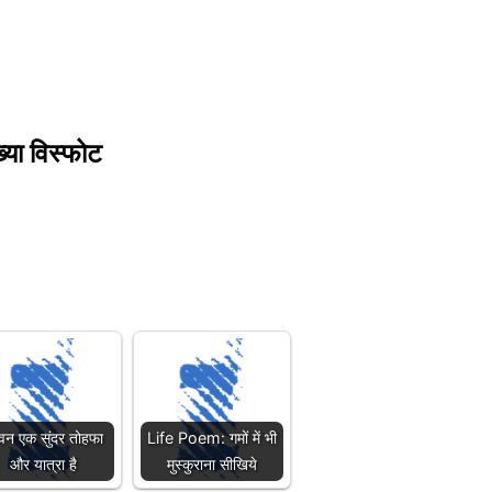
ख्या विस्फोट
वन एक सुंदर तोहफा
Life Poem: गमों में भी
और यात्रा है
मुस्कुराना सीखिये