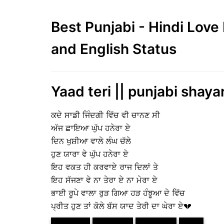
Best Punjabi - Hindi Lov
and English Status
Yaad teri || punjabi shayar
ਕਦੇ ਸਾਡੀ ਜਿੰਦਗੀ ਵਿੱਚ ਵੀ ਚਾਨਣ ਸੀ
ਅੱਜ ਛਾਇਆ ਘੁੱਪ ਹਨੇਰਾ ਏ
ਦਿਨ ਖੁਸ਼ੀਆ ਵਾਲੇ ਲੰਘ ਚੱਲੇ
ਹੁਣ ਯਾਰਾ ਵੇ ਘੁੱਪ ਹਨੇਰਾ ਏ
ਇਹ ਵਕਤ ਹੀ ਕਰਵਾਏ ਰਾਜ ਦਿਲਾਂ ਤੇ
ਇਹ ਸੱਜਣਾ ਵੇ ਨਾ ਤੇਰਾ ਏ ਨਾ ਮੇਰਾ ਏ
ਭਾਈ ਰੂਪੇ ਵਾਲਾ ਰੁੜ ਗਿਆ ਹੜ ਹੰਝੂਆ ਦੇ ਵਿੱਚ
ਪ੍ਰੀਤ ਹੁਣ ਤਾਂ ਕੋਲੇ ਬੱਸ ਯਾਦ ਤੇਰੀ ਦਾ ਘੇਰਾ ਏ💔