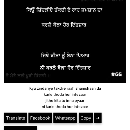
Kyu zindariye takdi e raah shamshaan da
karle thoda hor intezaar
jithe kita tu inna pyaar
ni karle thoda hor intezaar
Translate
Facebook
Whatsapp
Copy
➔