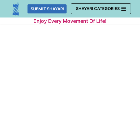
Skip
SHAYARI CATEGORIES
SUBMIT SHAYARI
to
Enjoy Every Movement Of Life!
content