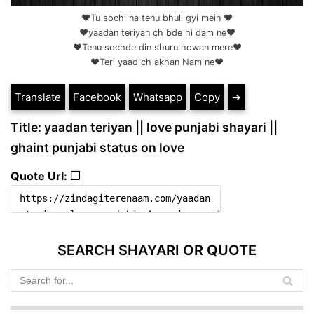
❤️Tu sochi na tenu bhull gyi mein ❤️
❤️yaadan teriyan ch bde hi dam ne❤️
❤️Tenu sochde din shuru howan mere❤️
❤️Teri yaad ch akhan Nam ne❤️
Translate
Facebook
Whatsapp
Copy
➔
Title: yaadan teriyan || love punjabi shayari ||
ghaint punjabi status on love
Quote Url: ❐
SEARCH SHAYARI OR QUOTE