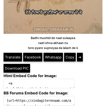
Badhi mushkil de naal sulaayea
raati ehna akhaan nu
tere pyare supneyaa da lalach de k
Translate
Facebook
Whatsapp
Copy
➔
Download PIC
Html Embed Code for Image:
BB Forums Embed Code for Image: