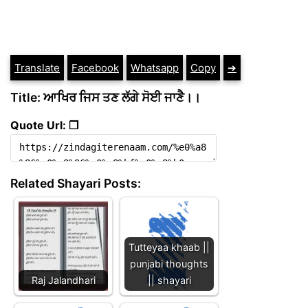
Translate
Facebook
Whatsapp
Copy
➔
Title: ਆਖਿਰ ਜਿਸ ਤਣ ਲੱਗੇ ਸੋਈ ਜਾਣੈ।।
Quote Url: ❐
Related Shayari Posts:
Tutteyaa khaab ||
punjabi thoughts
Raj Jalandhari
|| shayari