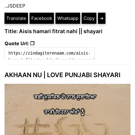
..JSDEEP
Translate
Facebook
Whatsapp
Copy
➔
Title: Aisis hamari fitrat nahi || shayari
Quote Url: ❐
AKHAAN NU | LOVE PUNJABI SHAYARI