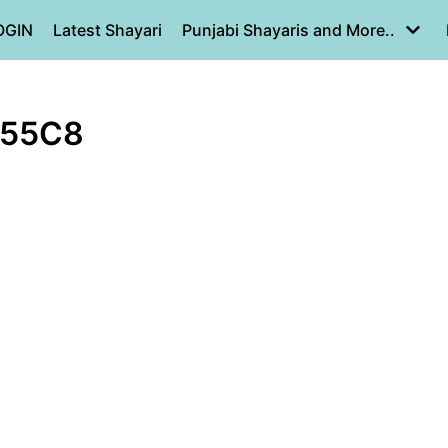
OGIN
Latest Shayari
Punjabi Shayaris and More..
955C8