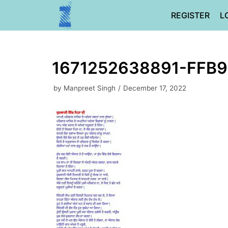
Skip
REGISTER
L
to
content
1671252638891-FFB
by
Manpreet Singh
December 17, 2022