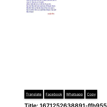
Translate
Facebook
Whatsapp
Copy
Title: 1671252638891-ffb95