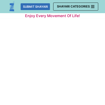
Skip
SHAYARI CATEGORIES
SUBMIT SHAYARI
to
Enjoy Every Movement Of Life!
content