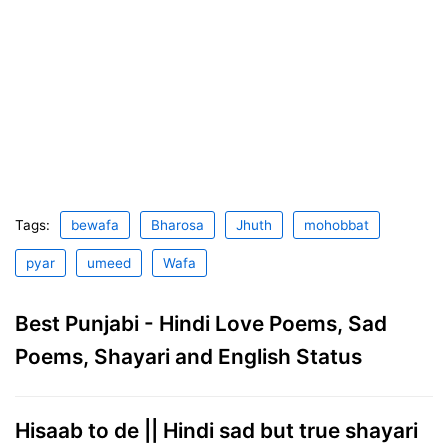
Tags:
bewafa
Bharosa
Jhuth
mohobbat
pyar
umeed
Wafa
Best Punjabi - Hindi Love Poems, Sad
Poems, Shayari and English Status
Hisaab to de || Hindi sad but true shayari