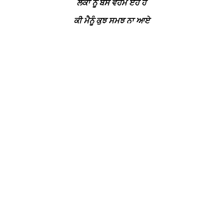
ਲੋਕਾਂ ਨੂੰ ਬੱਸ ਵੇਹਮ ਏਹ ਹੈ
ਕੀ ਮੈਨੂੰ ਕੁਝ ਸਮਝ ਨਾ ਆਏ