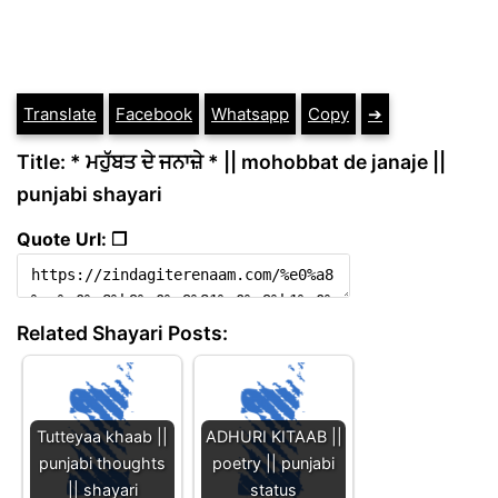
Translate
Facebook
Whatsapp
Copy
➔
Title: * ਮਹੁੱਬਤ ਦੇ ਜਨਾਜ਼ੇ * || mohobbat de janaje ||
punjabi shayari
Quote Url: ❐
Related Shayari Posts:
Tutteyaa khaab ||
ADHURI KITAAB ||
punjabi thoughts
poetry || punjabi
|| shayari
status