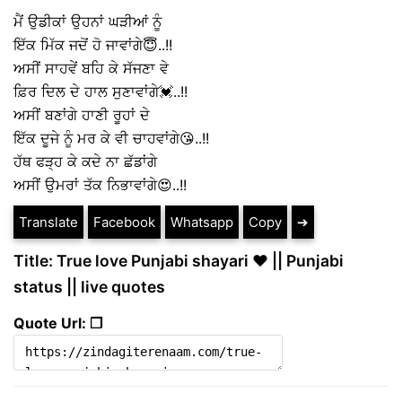
ਮੈਂ ਉਡੀਕਾਂ ਉਹਨਾਂ ਘੜੀਆਂ ਨੂੰ
ਇੱਕ ਮਿੱਕ ਜਦੋਂ ਹੋ ਜਾਵਾਂਗੇ😇..!!
ਅਸੀਂ ਸਾਹਵੇਂ ਬਹਿ ਕੇ ਸੱਜਣਾ ਵੇ
ਫ਼ਿਰ ਦਿਲ ਦੇ ਹਾਲ ਸੁਣਾਵਾਂਗੇ💓..!!
ਅਸੀਂ ਬਣਾਂਗੇ ਹਾਣੀ ਰੂਹਾਂ ਦੇ
ਇੱਕ ਦੂਜੇ ਨੂੰ ਮਰ ਕੇ ਵੀ ਚਾਹਵਾਂਗੇ😘..!!
ਹੱਥ ਫੜ੍ਹ ਕੇ ਕਦੇ ਨਾ ਛੱਡਾਂਗੇ
ਅਸੀਂ ਉਮਰਾਂ ਤੱਕ ਨਿਭਾਵਾਂਗੇ😍..!!
Translate
Facebook
Whatsapp
Copy
➔
Title: True love Punjabi shayari ❤️ || Punjabi
status || live quotes
Quote Url: ❐