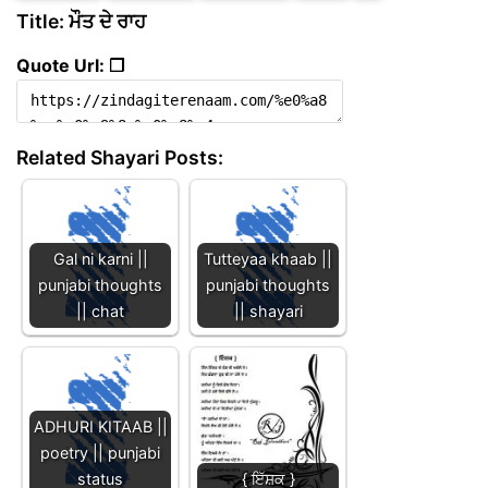
Title: ਮੌਤ ਦੇ ਰਾਹ
Quote Url: ❐
Related Shayari Posts:
Gal ni karni ||
Tutteyaa khaab ||
punjabi thoughts
punjabi thoughts
|| chat
|| shayari
ADHURI KITAAB ||
poetry || punjabi
status
{ ਇੱਸ਼ਕ }