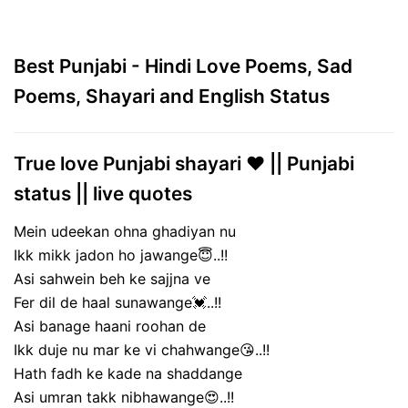
Best Punjabi - Hindi Love Poems, Sad
Poems, Shayari and English Status
True love Punjabi shayari ❤️ || Punjabi
status || live quotes
Mein udeekan ohna ghadiyan nu
Ikk mikk jadon ho jawange😇..!!
Asi sahwein beh ke sajjna ve
Fer dil de haal sunawange💓..!!
Asi banage haani roohan de
Ikk duje nu mar ke vi chahwange😘..!!
Hath fadh ke kade na shaddange
Asi umran takk nibhawange😍..!!