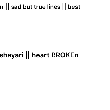
 || sad but true lines || best
i shayari || heart BROKEn