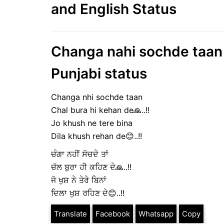
and English Status
Changa nahi sochde taan |
Punjabi status
Changa nhi sochde taan
Chal bura hi kehan de🙏..!!
Jo khush ne tere bina
Dila khush rehan de😊..!!
ਚੰਗਾ ਨਹੀਂ ਸੋਚਦੇ ਤਾਂ
ਚੱਲ ਬੁਰਾ ਹੀ ਕਹਿਣ ਦੇ🙏..!!
ਜੋ ਖੁਸ਼ ਨੇ ਤੇਰੇ ਬਿਨਾਂ
ਦਿਲਾ ਖੁਸ਼ ਰਹਿਣ ਦੇ😊..!!
Translate
Facebook
Whatsapp
Copy