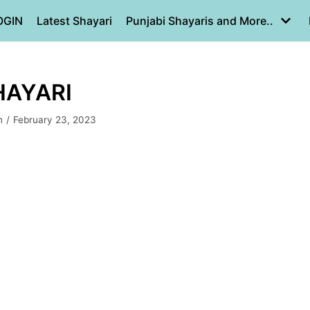
OGIN
Latest Shayari
Punjabi Shayaris and More..
HAYARI
h
February 23, 2023