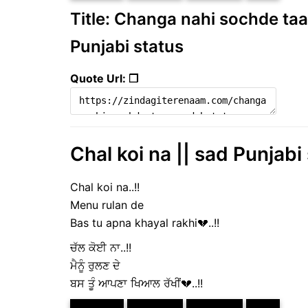
Title: Changa nahi sochde taan
Punjabi status
Quote Url: ❐
Chal koi na || sad Punjab
Chal koi na..!!
Menu rulan de
Bas tu apna khayal rakhi💔..!!
ਚੱਲ ਕੋਈ ਨਾ..!!
ਮੈਨੂੰ ਰੁਲਣ ਦੇ
ਬਸ ਤੂੰ ਆਪਣਾ ਖਿਆਲ ਰੱਖੀਂ💔..!!