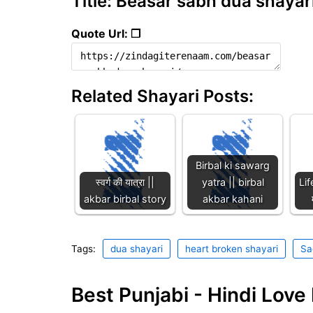
Title: Beasar sabh dua shayar
Quote Url: ❐
Related Shayari Posts:
Birbal ki sawarg
स्वर्ग की यात्रा ||
yatra || birbal
Lif
akbar birbal story
akbar kahani
Tags:
dua shayari
heart broken shayari
Sa
Best Punjabi - Hindi Lov