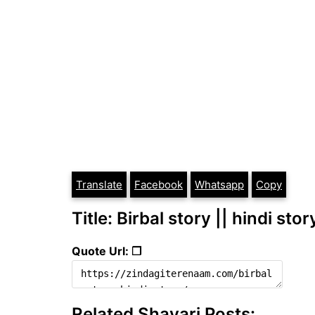
Translate
Facebook
Whatsapp
Copy
Title: Birbal story || hindi stor
Quote Url: ❐
Related Shayari Posts: