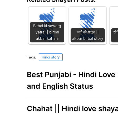
Birbal ki sawarg
yatra || birbal
स्वर्ग की यात्रा ||
सोन
akbar kahani
akbar birbal story
Tags:
Hindi story
Best Punjabi - Hindi Lov
and English Status
Chahat || Hindi love shaya