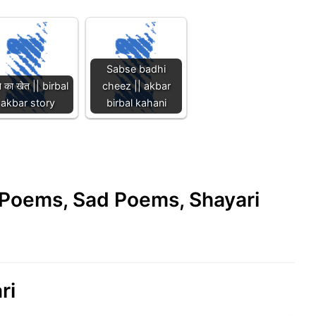
Sabse badhi
े का खेत || birbal
cheez || akbar
akbar story
birbal kahani
e Poems, Sad Poems, Shayari
ri