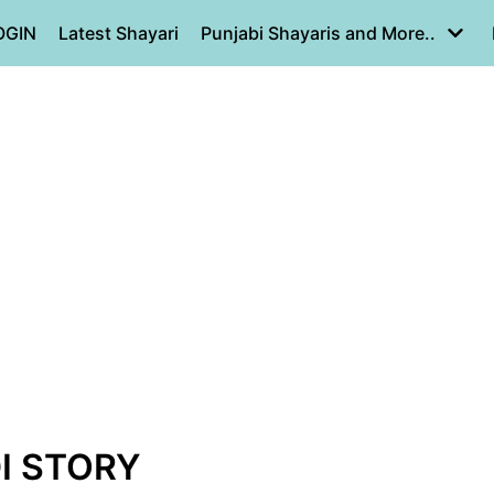
OGIN
Latest Shayari
Punjabi Shayaris and More..
DI STORY