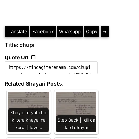
Translate
Facebook
Whatsapp
Copy
➔
Title: chupi
Quote Url: ❐
Related Shayari Posts:
Khayal to yahi hai
ki tera khayal na
Step Back || dil da
karu || love…
dard shayari