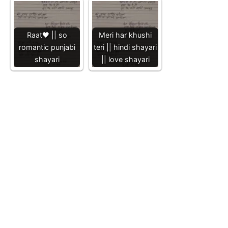
Raat🖤 || so
Meri har khushi
romantic punjabi
teri || hindi shayari
shayari
|| love shayari