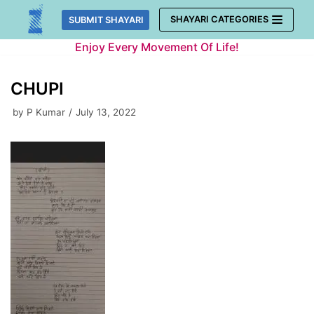
Skip
SHAYARI CATEGORIES
SUBMIT SHAYARI
to
Enjoy Every Movement Of Life!
content
CHUPI
by
P Kumar
July 13, 2022