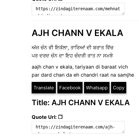
AJH CHANN V EKALA
ਅੱਜ ਚੰਨ ਵੀ ਇਕੱਲਾ, ਤਾਰਿਆਂ ਦੀ ਬਰਾਤ ਵਿੱਚ
ਪਰ ਦਰਦ ਚੰਨ ਦਾ ਇਹ ਚੰਦਰੀ ਰਾਤ ਨਾ ਸਮਝੇ
aajh chan v ekala, tariyaan di baraat vich
par dard chan da eh chandri raat na samjhe
Translate
Facebook
Whatsapp
Copy
Title: AJH CHANN V EKALA
Quote Url: ❐