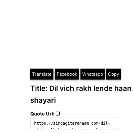
Translate
Facebook
Whatsapp
Copy
Title: Dil vich rakh lende haan
shayari
Quote Url: ❐