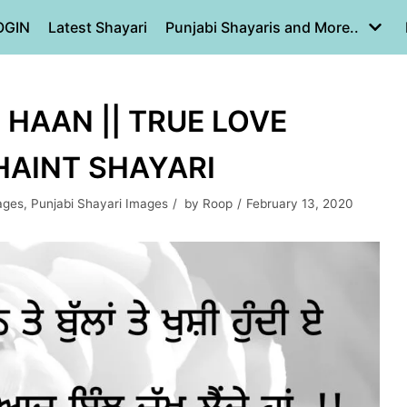
OGIN
Latest Shayari
Punjabi Shayaris and More..
 HAAN || TRUE LOVE
GHAINT SHAYARI
ages
,
Punjabi Shayari Images
by
Roop
February 13, 2020