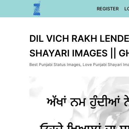
Skip
REGISTER
L
to
content
DIL VICH RAKH LENDE
SHAYARI IMAGES || 
Best Punjabi Status Images
,
Love Punjabi Shayari Im