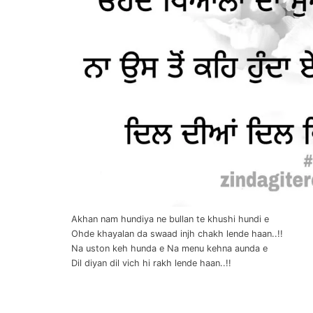
Akhan nam hundiya ne bullan te khushi hundi e
Ohde khayalan da swaad injh chakh lende haan..!!
Na uston keh hunda e Na menu kehna aunda e
Dil diyan dil vich hi rakh lende haan..!!