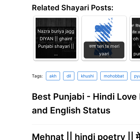
Related Shayari Posts:
Nazra buriya jagg
DIYAN || ghaint
oh 
Punjabi shayari ||
काश teri te meri
…
yaari
pun
Tags:
akh
dil
khushi
mohobbat
py
Best Punjabi - Hindi Lov
and English Status
Mehnat || hindi poetry || म