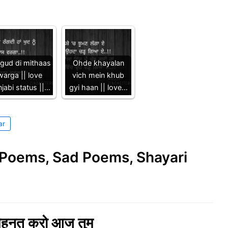
gud di mithaas
Ohde khayalan
warga || love
vich mein khub
jabi status ||…
gyi haan || love…
ar
e Poems, Sad Poems, Shayari
ेहनत करो आज तुम