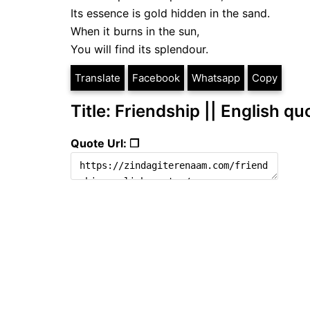
Its essence is gold hidden in the sand.
When it burns in the sun,
You will find its splendour.
Translate
Facebook
Whatsapp
Copy
Title: Friendship || English qu
Quote Url: ❐