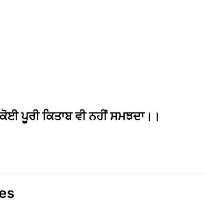
ਹੈ ਕੋਈ ਪੂਰੀ ਕਿਤਾਬ ਵੀ ਨਹੀਂ ਸਮਝਦਾ।।
tes