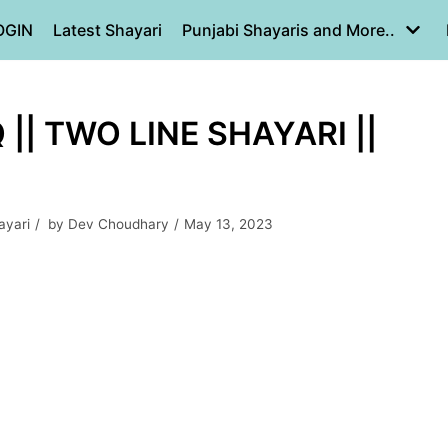
OGIN
Latest Shayari
Punjabi Shayaris and More..
|| TWO LINE SHAYARI ||
ayari
by
Dev Choudhary
May 13, 2023