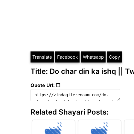
Translate
Facebook
Whatsapp
Copy
Title: Do char din ka ishq || T
Quote Url: ❐
Related Shayari Posts: