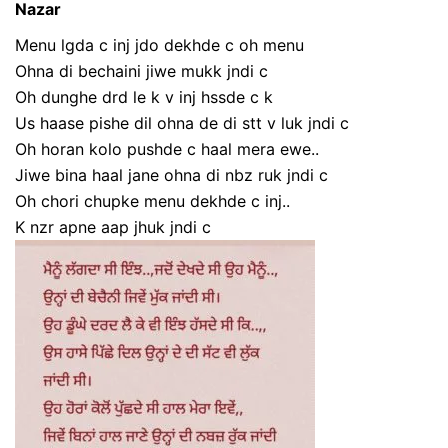
Nazar
Menu lgda c inj jdo dekhde c oh menu
Ohna di bechaini jiwe mukk jndi c
Oh dunghe drd le k v inj hssde c k
Us haase pishe dil ohna de di stt v luk jndi c
Oh horan kolo pushde c haal mera ewe..
Jiwe bina haal jane ohna di nbz ruk jndi c
Oh chori chupke menu dekhde c inj..
K nzr apne aap jhuk jndi c