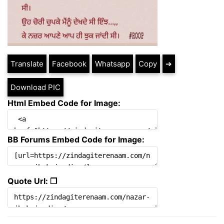
Translate
Facebook
Whatsapp
Copy
➔
Download PIC
Html Embed Code for Image:
BB Forums Embed Code for Image:
Quote Url: ❐