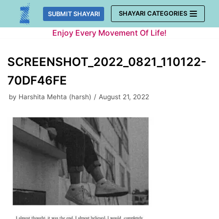
Skip
SHAYARI CATEGORIES
SUBMIT SHAYARI
to
Enjoy Every Movement Of Life!
content
SCREENSHOT_2022_0821_110122-
70DF46FE
by
Harshita Mehta (harsh)
August 21, 2022