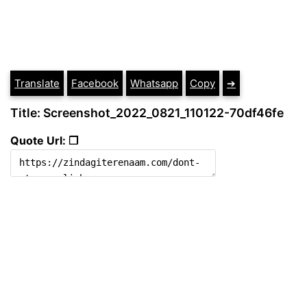
Translate
Facebook
Whatsapp
Copy
➔
Title: Screenshot_2022_0821_110122-70df46fe
Quote Url: ❐