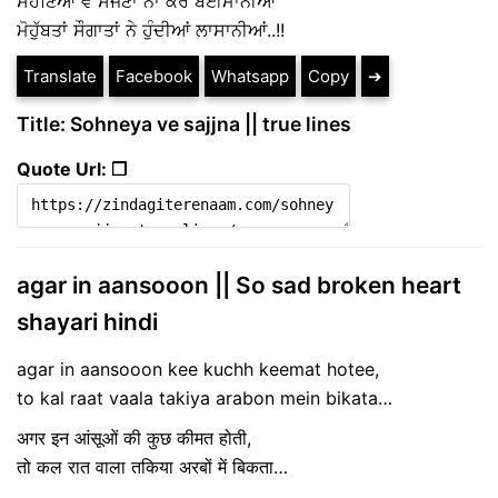
ਸੋਹਣਿਆਂ ਵੇ ਸੱਜਣਾ ਨਾ ਕਰ ਬੇਈਮਾਨੀਆਂ
ਮੋਹੁੱਬਤਾਂ ਸੌਗਾਤਾਂ ਨੇ ਹੁੰਦੀਆਂ ਲਾਸਾਨੀਆਂ..!!
Translate
Facebook
Whatsapp
Copy
➔
Title: Sohneya ve sajjna || true lines
Quote Url: ❐
agar in aansooon || So sad broken heart
shayari hindi
agar in aansooon kee kuchh keemat hotee,
to kal raat vaala takiya arabon mein bikata…
अगर इन आंसूओं की कुछ कीमत होती,
तो कल रात वाला तकिया अरबों में बिकता…