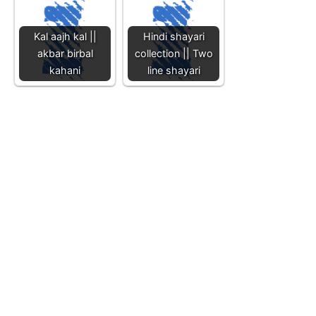
Kal aajh kal ||
Hindi shayari
akbar birbal
collection || Two
kahani
line shayari