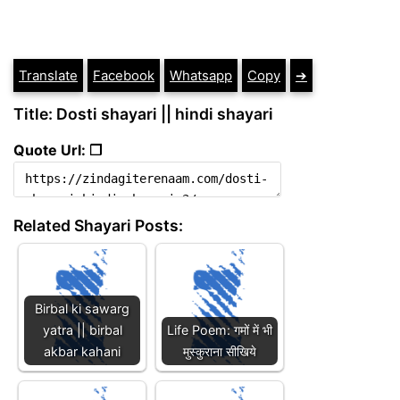
Translate
Facebook
Whatsapp
Copy
➔
Title: Dosti shayari || hindi shayari
Quote Url: ❐
Related Shayari Posts:
Birbal ki sawarg
yatra || birbal
Life Poem: गमों में भी
akbar kahani
मुस्कुराना सीखिये