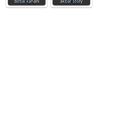
birbal kahani
akbar story