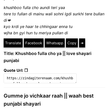
khushboo fulla cho aundi teri yaa
tere to fullan di mainu wali sohni lgdi surkhi tere bullan
di💋
kyo krdi ye haar te chhingaar enna tu
wjha bn gyi hun tu meriya pullan di
Translate
Facebook
Whatsapp
Copy
➔
Title: Khushboo fulla cho ya || love shayari
punjabi
Quote Url: ❐
Gumme jo vichkaar raah || waah best
punjabi shayari