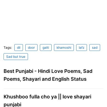
Tags:
dil
door
galti
khamoshi
lafz
sad
Sad but true
Best Punjabi - Hindi Love Poems, Sad
Poems, Shayari and English Status
Khushboo fulla cho ya || love shayari
punjabi