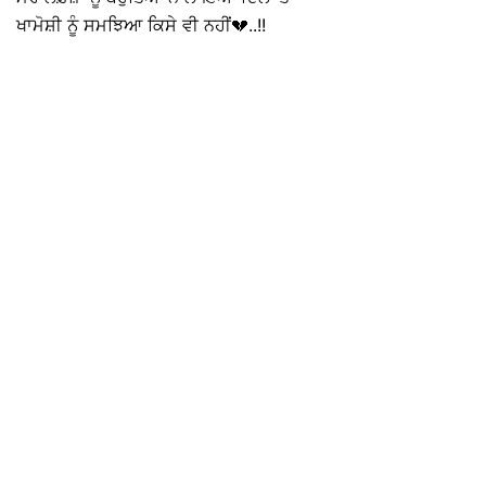
ਖਾਮੋਸ਼ੀ ਨੂੰ ਸਮਝਿਆ ਕਿਸੇ ਵੀ ਨਹੀਂ💔..!!