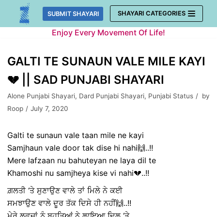
Skip
SHAYARI CATEGORIES
SUBMIT SHAYARI
to
Enjoy Every Movement Of Life!
content
GALTI TE SUNAUN VALE MILE KAYI
💔 || SAD PUNJABI SHAYARI
Alone Punjabi Shayari
,
Dard Punjabi Shayari
,
Punjabi Status
by
Roop
July 7, 2020
Galti te sunaun vale taan mile ne kayi
Samjhaun vale door tak dise hi nahi🙌..!!
Mere lafzaan nu bahuteyan ne laya dil te
Khamoshi nu samjheya kise vi nahi💔..!!
ਗ਼ਲਤੀ ‘ਤੇ ਸੁਣਾਉਣ ਵਾਲੇ ਤਾਂ ਮਿਲੇ ਨੇ ਕਈ
ਸਮਝਾਉਣ ਵਾਲੇ ਦੂਰ ਤੱਕ ਦਿਸੇ ਹੀ ਨਹੀਂ🙌..!!
ਮੇਰੇ ਲਫ਼ਜ਼ਾਂ ਨੂੰ ਬਹੁਤਿਆਂ ਨੇ ਲਾਇਆ ਦਿਲ ‘ਤੇ