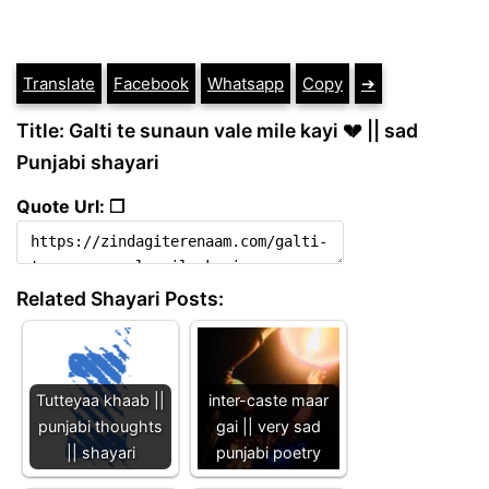
Translate
Facebook
Whatsapp
Copy
➔
Title: Galti te sunaun vale mile kayi 💔 || sad
Punjabi shayari
Quote Url: ❐
Related Shayari Posts:
Tutteyaa khaab ||
inter-caste maar
punjabi thoughts
gai || very sad
|| shayari
punjabi poetry