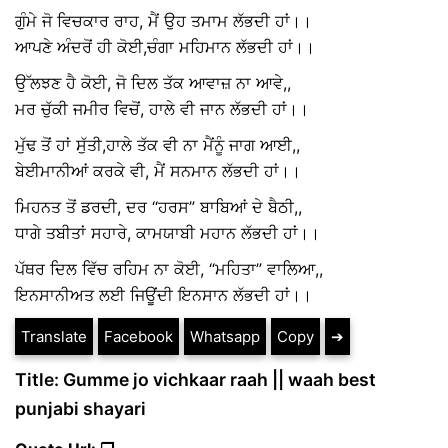
ਗੁੰਮੇ ਜੋ ਵਿਚਕਾਰ ਰਾਹ, ਮੈਂ ਉਹ ਤਮਾਮ ਲੱਭਦੀ ਹਾਂ।।
ਆਪਣੇ ਅੰਦਰੋਂ ਹੀ ਕੋਈ,ਚੰਗਾ ਮਹਿਮਾਨ ਲੱਭਦੀ ਹਾਂ।।
ਉੱਲਝਣ ਹੈ ਕੋਈ, ਜੋ ਦਿਲ ਤੱਕ ਆਵਾਜ਼ ਨਾ ਆਵੇ,,
ਮਰ ਚੁੱਕੀ ਜਮੀਰ ਵਿਚੋਂ, ਹਾਲੇ ਵੀ ਜਾਨ ਲੱਭਦੀ ਹਾਂ।।
ਮੁੱਢ ਤੋਂ ਹਾਂ ਸੁੱਤੀ,ਹਾਲੇ ਤੱਕ ਵੀ ਨਾ ਮੈਂਨੂੰ ਜਾਗ ਆਈ,,
ਬੇਈਮਾਨੀਆਂ ਕਰਕੇ ਵੀ, ਮੈਂ ਸਨਮਾਨ ਲੱਭਦੀ ਹਾਂ।।
ਮਿਹਨਤ ਤੋਂ ਡਰਦੀ, ਦਰ “ਹਰਸ” ਬਾਬਿਆਂ ਦੇ ਬੈਠੀ,,
ਧਾਗੇ ਤਬੀਤਾਂ ਸਹਾਰੇ, ਕਾਮਯਾਬੀ ਮਹਾਨ ਲੱਭਦੀ ਹਾਂ।।
ਪੱਥਰ ਦਿਲ ਵਿੱਚ ਰਹਿਮ ਨਾ ਕੋਈ, “ਮਹਿਤਾ” ਵਾਲਿਆ,,
ਇਨਸਾਨੀਅਤ ਲਈ ਜਿਊਂਦੀ ਇਨਸਾਨ ਲੱਭਦੀ ਹਾਂ।।
Translate
Facebook
Whatsapp
Copy
➔
Title: Gumme jo vichkaar raah || waah best
punjabi shayari