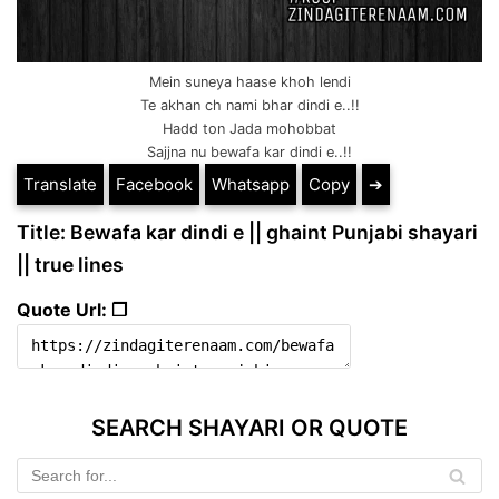
Mein suneya haase khoh lendi
Te akhan ch nami bhar dindi e..!!
Hadd ton Jada mohobbat
Sajjna nu bewafa kar dindi e..!!
Translate
Facebook
Whatsapp
Copy
➔
Title: Bewafa kar dindi e || ghaint Punjabi shayari
|| true lines
Quote Url: ❐
SEARCH SHAYARI OR QUOTE