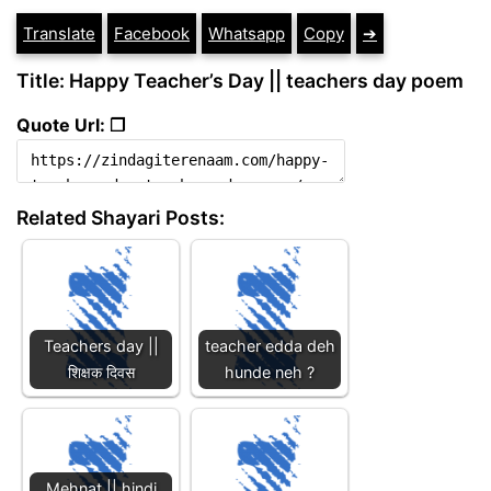
Translate
Facebook
Whatsapp
Copy
➔
Title: Happy Teacher’s Day || teachers day poem
Quote Url: ❐
Related Shayari Posts:
Teachers day ||
teacher edda deh
शिक्षक दिवस
hunde neh ?
Mehnat || hindi