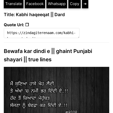
Translate
Facebook
Whatsapp
Copy
➔
Title: Kabhi haqeeqat || Dard
Quote Url: ❐
Bewafa kar dindi e || ghaint Punjabi
shayari || true lines