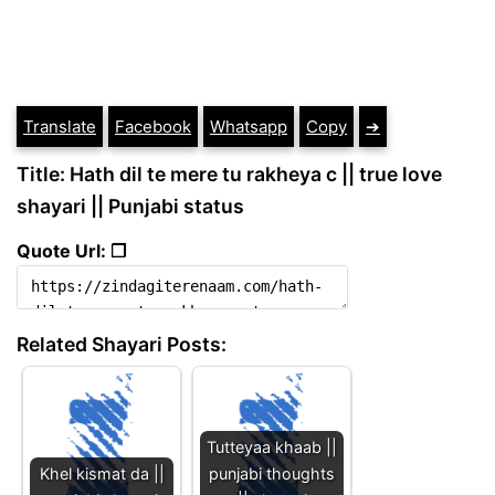
Translate
Facebook
Whatsapp
Copy
➔
Title: Hath dil te mere tu rakheya c || true love
shayari || Punjabi status
Quote Url: ❐
Related Shayari Posts:
Tutteyaa khaab ||
Khel kismat da ||
punjabi thoughts