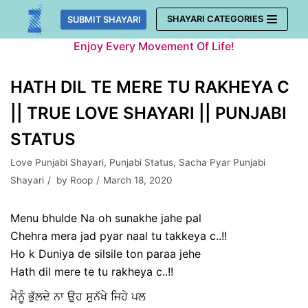
Skip
SHAYARI CATEGORIES
SUBMIT SHAYARI
to
Enjoy Every Movement Of Life!
content
HATH DIL TE MERE TU RAKHEYA C
|| TRUE LOVE SHAYARI || PUNJABI
STATUS
Love Punjabi Shayari
,
Punjabi Status
,
Sacha Pyar Punjabi
Shayari
by
Roop
March 18, 2020
Menu bhulde Na oh sunakhe jahe pal
Chehra mera jad pyar naal tu takkeya c..!!
Ho k Duniya de silsile ton paraa jehe
Hath dil mere te tu rakheya c..!!
ਮੈਨੂੰ ਭੁੱਲਦੇ ਨਾ ਉਹ ਸੁਨੱਖੇ ਜਿਹੇ ਪਲ