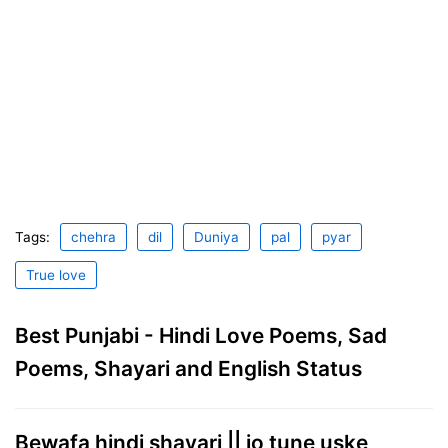
Tags:
chehra
dil
Duniya
pal
pyar
True love
Best Punjabi - Hindi Love Poems, Sad
Poems, Shayari and English Status
Bewafa hindi shayari || jo tune uske