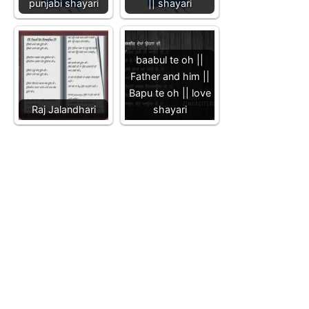
punjabi shayari
|| shayari
baabul te oh ||
Father and him ||
Bapu te oh || love
Raj Jalandhari
shayari