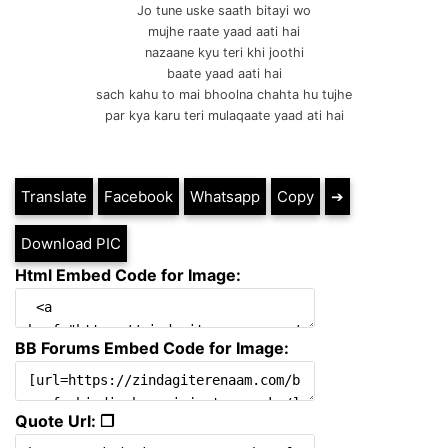
Jo tune uske saath bitayi wo
mujhe raate yaad aati hai
nazaane kyu teri khi joothi
baate yaad aati hai
sach kahu to mai bhoolna chahta hu tujhe
par kya karu teri mulaqaate yaad ati hai
Translate
Facebook
Whatsapp
Copy
➔
Download PIC
Html Embed Code for Image:
BB Forums Embed Code for Image:
Quote Url: ❐