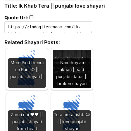
Title: Ik Khab Tera || punjabi love shayari
Quote Url: ❐
Related Shayari Posts:
Mere Pind rhendi
Nam hoyian
se Rani 🥀 ||
akhan || sad
punjabi shayari ||
punjabi status ||
…
broken shayari
Zaruri nhi ❤️❤️ ||
Tera mera rishta😍
punjabi shayari
|| love punjabi
from heart
shayari