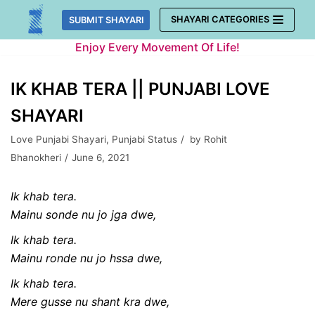
Skip
SHAYARI CATEGORIES
SUBMIT SHAYARI
to
Enjoy Every Movement Of Life!
content
IK KHAB TERA || PUNJABI LOVE
SHAYARI
Love Punjabi Shayari
,
Punjabi Status
by
Rohit
Bhanokheri
June 6, 2021
Ik khab tera.
Mainu sonde nu jo jga dwe,
Ik khab tera.
Mainu ronde nu jo hssa dwe,
Ik khab tera.
Mere gusse nu shant kra dwe,