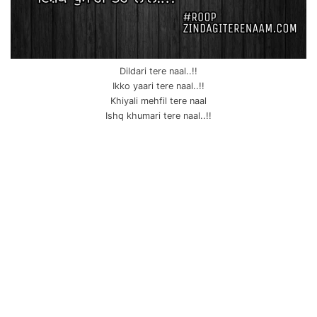
Dildari tere naal..!!
Ikko yaari tere naal..!!
Khiyali mehfil tere naal
Ishq khumari tere naal..!!