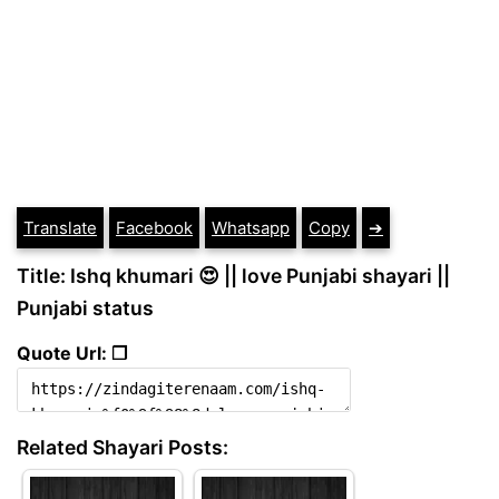
Translate
Facebook
Whatsapp
Copy
➔
Title: Ishq khumari 😍 || love Punjabi shayari ||
Punjabi status
Quote Url: ❐
Related Shayari Posts: