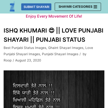
Skip
SHAYARI CATEGORIES
SUBMIT SHAYARI
to
Enjoy Every Movement Of Life!
content
ISHQ KHUMARI 😍 || LOVE PUNJABI
SHAYARI || PUNJABI STATUS
Best Punjabi Status Images
,
Ghaint Shayari Images
,
Love
Punjabi Shayari Images
,
Punjabi Shayari Images
by
Roop
August 23, 2020