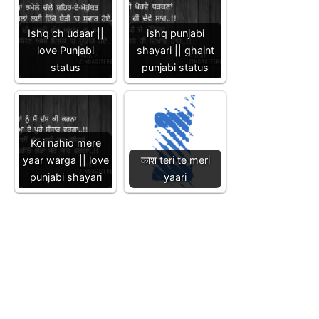
Ishq ch udaar ||
ishq punjabi
love Punjabi
shayari || ghaint
status
punjabi status
Koi nahio mere
yaar warga || love
काश teri te meri
punjabi shayari
yaari