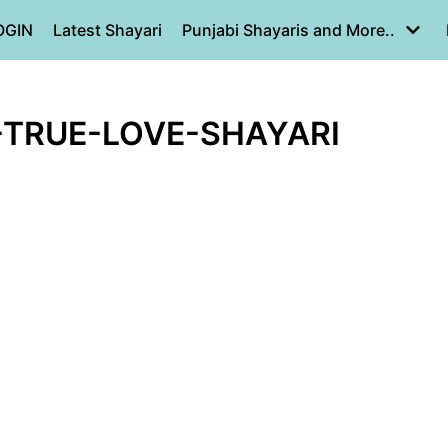
OGIN
Latest Shayari
Punjabi Shayaris and More..
-TRUE-LOVE-SHAYARI