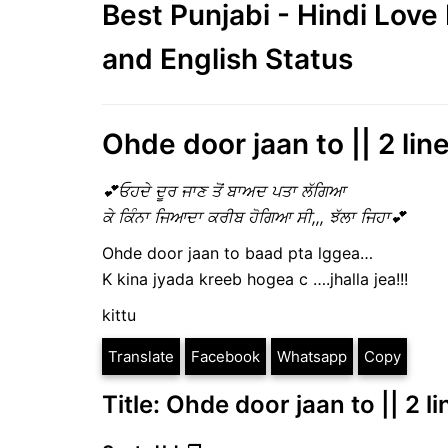
Best Punjabi - Hindi Lov
and English Status
Ohde door jaan to || 2 lin
💕ਓਹਦੇ ਦੂਰ ਜਾਣ ਤੋਂ ਬਾਅਦ ਪਤਾ ਲੱਗਿਆ
ਕੇ ਕਿੰਨਾ ਜਿਆਦਾ ਕਰੀਬ ਹੋਗਿਆ ਸੀ,,, ਝੱਲਾ ਜਿਹਾ💕
Ohde door jaan to baad pta lggea…
K kina jyada kreeb hogea c ….jhalla jea!!!
kittu
Translate
Facebook
Whatsapp
Copy
Title: Ohde door jaan to || 2 l