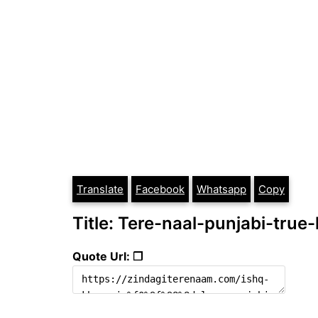
Translate
Facebook
Whatsapp
Copy
Title: Tere-naal-punjabi-true
Quote Url: ❐