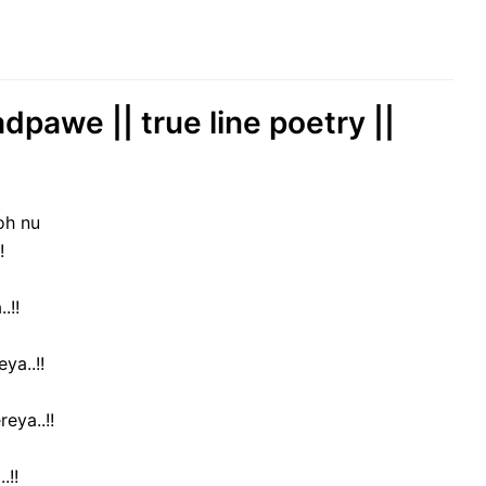
pawe || true line poetry ||
oh nu
!
.!!
ya..!!
eya..!!
.!!