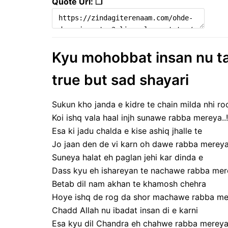
Quote Url: ❐
Kyu mohobbat insan nu tad
true but sad shayari
Sukun kho janda e kidre te chain milda nhi ro
Koi ishq vala haal injh sunawe rabba mereya..!
Esa ki jadu chalda e kise ashiq jhalle te
Jo jaan den de vi karn oh dawe rabba mereya.
Suneya halat eh paglan jehi kar dinda e
Dass kyu eh ishareyan te nachawe rabba mere
Betab dil nam akhan te khamosh chehra
Hoye ishq de rog da shor machawe rabba mer
Chadd Allah nu ibadat insan di e karni
Esa kyu dil Chandra eh chahwe rabba mereya.