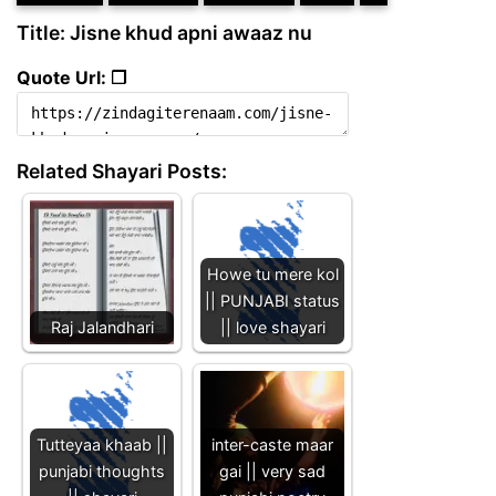
Title: Jisne khud apni awaaz nu
Quote Url: ❐
Related Shayari Posts:
Howe tu mere kol
|| PUNJABI status
Raj Jalandhari
|| love shayari
Tutteyaa khaab ||
inter-caste maar
punjabi thoughts
gai || very sad