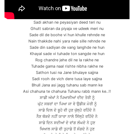
Sadi akhan ne peyasiyan deed teri nu
Ghutt sabran da piyaja ve udeek meri nu
Sade dil de boohe vi hun khulle rehnde ne
Nain thakkde nahi yara nale sille rehnde ne
Sade din sadiyan de vang langhde ne hun
Khayal sade vi tuhade ton sangde ne hun
Rog chandre jehe dil ne la rakhe ne
Tuhade gama naal rishte nibha rakhe ne
Sathon tusi na Jane bhulaye sajjna
Sadi rooh de vich dere tusa laye sajjna
Bhull Jana asi jagg tuhanu sab mann ke
Asi chahuna te chahuna Tuhanu rabb mann ke..!!
ਸਾਡੀ ਅੱਖਾਂ ਨੇ ਪਿਆਸੀਆਂ ਦੀਦ ਤੇਰੀ ਨੂੰ
ਘੁੱਟ ਸਬਰਾਂ ਦਾ ਪਿਆ ਜਾ ਵੇ ਉਡੀਕ ਮੇਰੀ ਨੂੰ
ਸਾਡੇ ਦਿਲ ਦੇ ਬੂਹੇ ਵੀ ਹੁਣ ਖੁੱਲ੍ਹੇ ਰਹਿੰਦੇ ਨੇ
ਨੈਣ ਥੱਕਦੇ ਨਹੀਂ ਯਾਰਾ ਨਾਲੇ ਸਿੱਲ੍ਹੇ ਰਹਿੰਦੇ ਨੇ
ਸਾਡੇ ਦਿਨ ਸਦੀਆਂ ਦੇ ਵਾਂਗ ਲੰਘਦੇ ਨੇ ਹੁਣ
ਖਿਆਲ ਸਾਡੇ ਵੀ ਤੁਹਾਡੇ ਤੋਂ ਸੰਗਦੇ ਨੇ ਹੁਣ