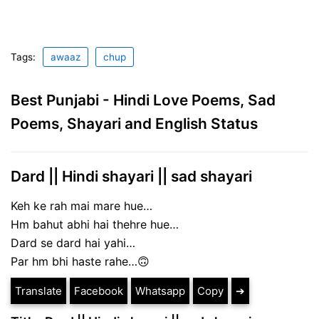
Tags:
awaaz
chup
Best Punjabi - Hindi Love Poems, Sad
Poems, Shayari and English Status
Dard || Hindi shayari || sad shayari
Keh ke rah mai mare hue…
Hm bahut abhi hai thehre hue…
Dard se dard hai yahi…
Par hm bhi haste rahe…🙃
Translate
Facebook
Whatsapp
Copy
➔