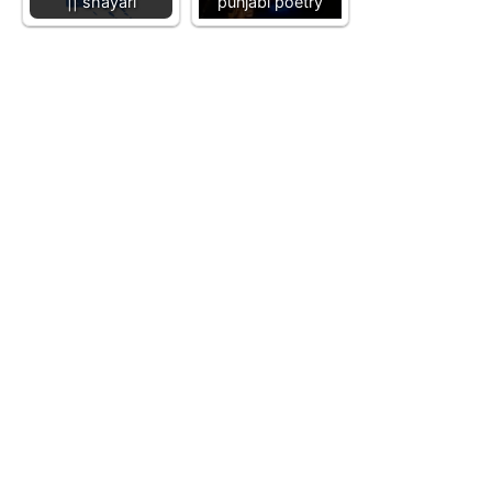
|| shayari
punjabi poetry