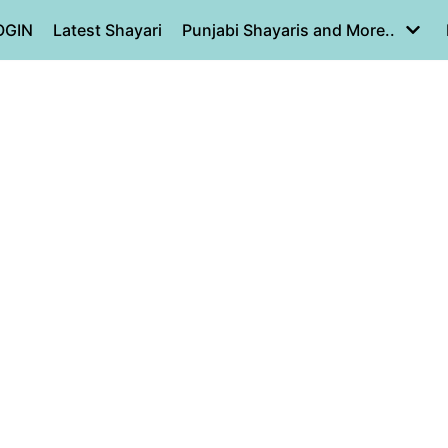
OGIN
Latest Shayari
Punjabi Shayaris and More..