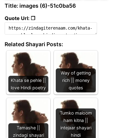
Title: images (6)-51c0ba56
Quote Url: ❐
Related Shayari Posts:
Way of getting
Khata se pehle ||
rich || money
love Hindi poetry
quotes
Tumko maloom
ham kitna ||
Tamashe ||
intejaar shayari
zindagi shayari
hindi