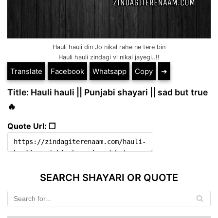
Hauli hauli din Jo nikal rahe ne tere bin
Hauli hauli zindagi vi nikal jayegi..!!
Translate
Facebook
Whatsapp
Copy
➔
Title: Hauli hauli || Punjabi shayari || sad but true
🔥
Quote Url: ❐
SEARCH SHAYARI OR QUOTE