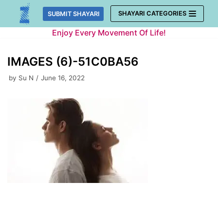
Skip
SHAYARI CATEGORIES
SUBMIT SHAYARI
to
Enjoy Every Movement Of Life!
content
IMAGES (6)-51C0BA56
by
Su N
June 16, 2022