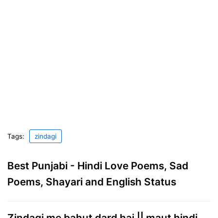
Tags:
zindagi
Best Punjabi - Hindi Love Poems, Sad
Poems, Shayari and English Status
Zindagi me bahut dard hai || maut hindi