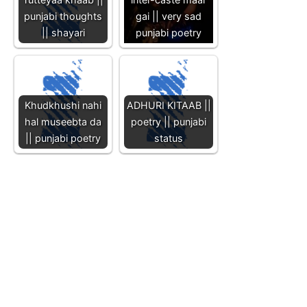
punjabi thoughts
gai || very sad
|| shayari
punjabi poetry
Khudkhushi nahi
ADHURI KITAAB ||
hal museebta da
poetry || punjabi
|| punjabi poetry
status