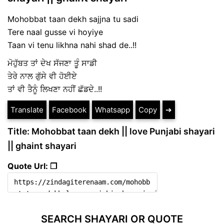
Mohobbat taan dekh sajjna tu sadi
Tere naal gusse vi hoyiye
Taan vi tenu likhna nahi shad de..!!
ਮੋਹੁੱਬਤ ਤਾਂ ਦੇਖ ਸੱਜਣਾ ਤੂੰ ਸਾਡੀ
ਤੇਰੇ ਨਾਲ ਗੁੱਸੇ ਵੀ ਹੋਈਏ
ਤਾਂ ਵੀ ਤੈਨੂੰ ਲਿਖਣਾ ਨਹੀਂ ਛੱਡਦੇ..!!
Translate
Facebook
Whatsapp
Copy
➔
Title: Mohobbat taan dekh || love Punjabi shayari
|| ghaint shayari
Quote Url: ❐
SEARCH SHAYARI OR QUOTE