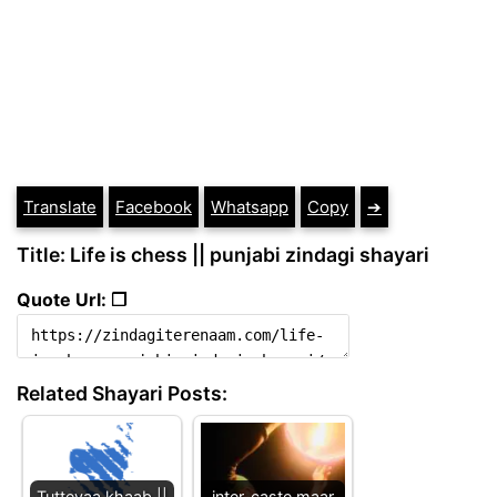
Translate
Facebook
Whatsapp
Copy
➔
Title: Life is chess || punjabi zindagi shayari
Quote Url: ❐
Related Shayari Posts:
Tutteyaa khaab ||
inter-caste maar