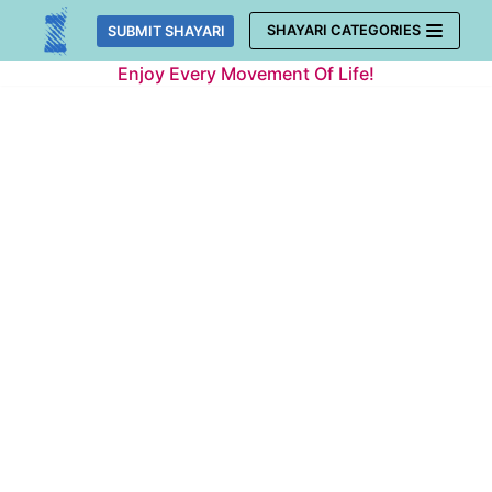
Skip
SHAYARI CATEGORIES
SUBMIT SHAYARI
to
Enjoy Every Movement Of Life!
content