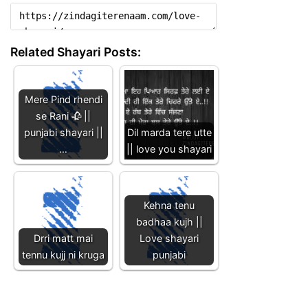
Related Shayari Posts:
Mere Pind rhendi
se Rani 🥀 ||
punjabi shayari ||
Dil marda tere utte
…
|| love you shayari
Kehna tenu
badhaa kujh ||
Drri matt mai
Love shayari
tennu kujj ni kruga
punjabi