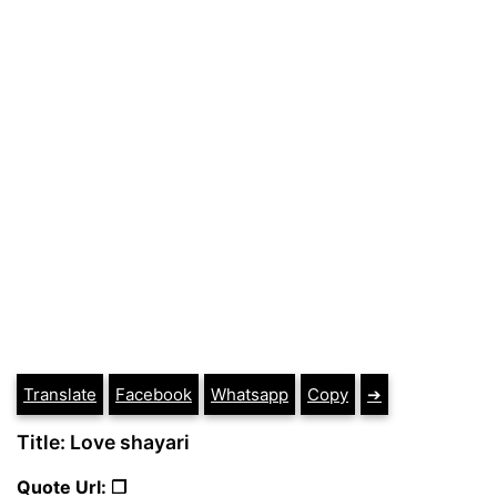
Translate
Facebook
Whatsapp
Copy
➔
Title: Love shayari
Quote Url: ❐