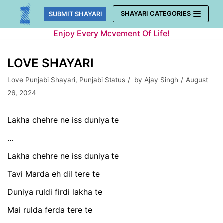
Skip
SHAYARI CATEGORIES
SUBMIT SHAYARI
to
Enjoy Every Movement Of Life!
content
LOVE SHAYARI
Love Punjabi Shayari
,
Punjabi Status
by
Ajay Singh
August
26, 2024
Lakha chehre ne iss duniya te
…
Lakha chehre ne iss duniya te
Tavi Marda eh dil tere te
Duniya ruldi firdi lakha te
Mai rulda ferda tere te