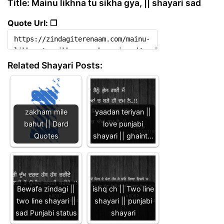
Title: Mainu likhna tu sikha gya, || shayari sad
Quote Url: ❐
Related Shayari Posts:
zakham mile
yaadan teriyan ||
bahut || Dard
love punjabi
Quotes
shayari || ghaint…
Bewafa zindagi ||
ishq ch || Two line
two line shayari ||
shayari || punjabi
sad Punjabi status
shayari