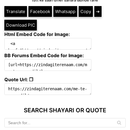
tutt ke saari umer sahara labhde rahe
Translate
Facebook
Whatsapp
Copy
➔
Download PIC
Html Embed Code for Image:
BB Forums Embed Code for Image:
Quote Url: ❐
SEARCH SHAYARI OR QUOTE