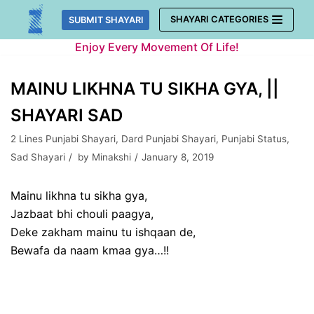
Skip
SHAYARI CATEGORIES
SUBMIT SHAYARI
to
Enjoy Every Movement Of Life!
content
MAINU LIKHNA TU SIKHA GYA, ||
SHAYARI SAD
2 Lines Punjabi Shayari
,
Dard Punjabi Shayari
,
Punjabi Status
,
Sad Shayari
by
Minakshi
January 8, 2019
Mainu likhna tu sikha gya,
Jazbaat bhi chouli paagya,
Deke zakham mainu tu ishqaan de,
Bewafa da naam kmaa gya…!!