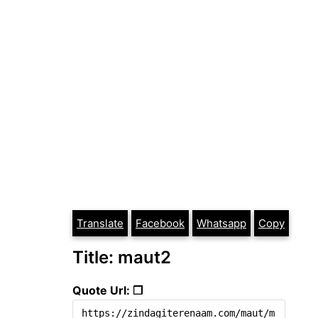
Translate
Facebook
Whatsapp
Copy
Title: maut2
Quote Url: ❐