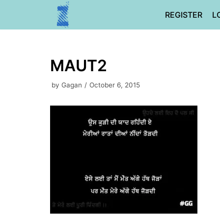
Skip
REGISTER
L
to
content
MAUT2
by
Gagan
October 6, 2015