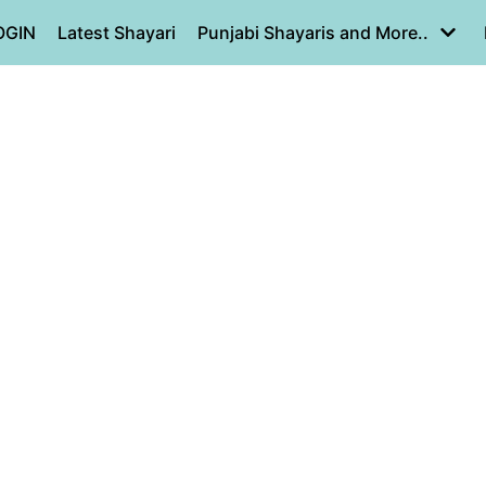
OGIN
Latest Shayari
Punjabi Shayaris and More..