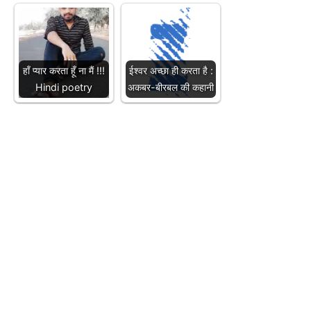
हाँ प्यार करता हूँ ना मैं !!!
ईश्वर अच्छा ही करता है :
Hindi poetry
अकबर-बीरबल की कहानी