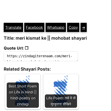
Translate
Facebook
Whatsapp
Copy
➔
Title: meri kismat ke || mohobat shayari
Quote Url: ❐
Related Shayari Posts:
Best Short Poem
on Life in Hindi ||
hindi poetry on
Life Poem: गमों में भी
zindagi
मुस्कुराना सीखिये