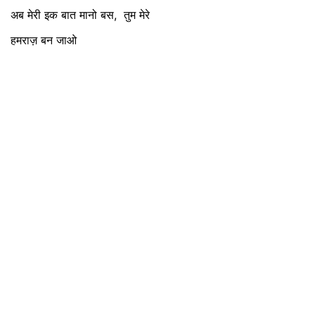
अब मेरी इक बात मानो बस, तुम मेरे
हमराज़ बन जाओ