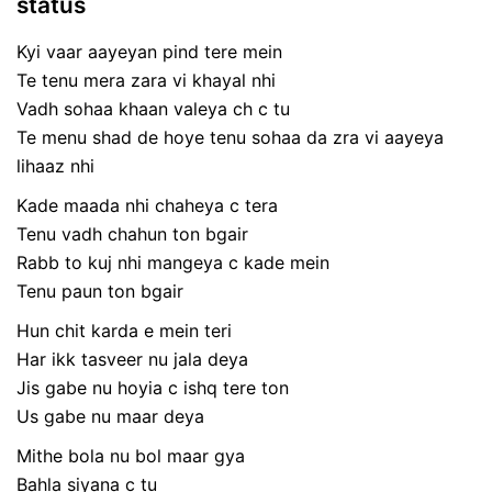
status
Kyi vaar aayeyan pind tere mein
Te tenu mera zara vi khayal nhi
Vadh sohaa khaan valeya ch c tu
Te menu shad de hoye tenu sohaa da zra vi aayeya
lihaaz nhi
Kade maada nhi chaheya c tera
Tenu vadh chahun ton bgair
Rabb to kuj nhi mangeya c kade mein
Tenu paun ton bgair
Hun chit karda e mein teri
Har ikk tasveer nu jala deya
Jis gabe nu hoyia c ishq tere ton
Us gabe nu maar deya
Mithe bola nu bol maar gya
Bahla siyana c tu