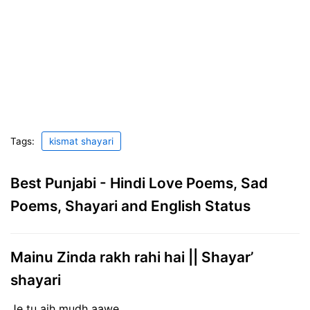
Tags:
kismat shayari
Best Punjabi - Hindi Love Poems, Sad
Poems, Shayari and English Status
Mainu Zinda rakh rahi hai || Shayar’
shayari
Je tu ajh mudh aawe