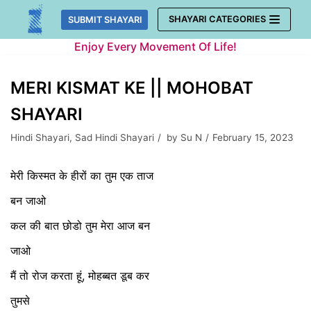
Skip
SHAYARI CATEGORIES
SUBMIT SHAYARI
to
Enjoy Every Movement Of Life!
content
MERI KISMAT KE || MOHOBAT
SHAYARI
Hindi Shayari
,
Sad Hindi Shayari
by
Su N
February 15, 2023
मेरी किस्मत के हीरों का तुम एक ताज
बन जाओ
कल की बात छोडो तुम मेरा आज बन
जाओ
मैं तो रोज करता हूं, मोहब्बत डूब कर
तुमसे