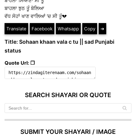
ਬਾਹਲਾ ਸਿਆਣਾਂ ਸੀ ਤੂੰ
ਬਾਹਲਾ ਝੁਠ ਤੂੰ ਬੋਲਿਆ
ਵੱਧ ਸੋਹਾਂ ਖਾਣ ਵਾਲਿਆਂ ‘ਚ ਸੀ ਤੂੰ💔
Translate
Facebook
Whatsapp
Copy
➔
Title: Sohaan khaan vala c tu || sad Punjabi
status
Quote Url: ❐
SEARCH SHAYARI OR QUOTE
SUBMIT YOUR SHAYARI / IMAGE