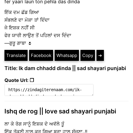
fer yaari laun ton pehla das dinda
ਇੱਕ ਦਮ ਛੱਡ ਗਿਆ
ਸੰਭਲਣੇ ਦਾ ਮੋਕਾ ਤਾਂ ਦਿੰਦਾ
ਜੇ ਇਸ਼ਕ ਨਹੀਂ ਸੀ
ਫੇਰ ਯਾਰੀ ਲਾਉਣ ਤੋਂ ਪਹਿਲਾਂ ਦਸ ਦਿੰਦਾ
—ਗੁਰੂ ਗਾਬਾ 🌷
Translate
Facebook
Whatsapp
Copy
➔
Title: Ik dam chhadd dinda || sad shayari punjabi
Quote Url: ❐
Ishq de rog || love sad shayari punjabi
ਲਾ ਕੇ ਰੋਗ ਸਾਨੂੰ ਇਸ਼ਕ ਦੇ ਅਵੱਲੇ ਤੂੰ
ਇੱਕ ਤੱਕਣੀ ਨਾਲ ਕਰ ਗਿਆ ਬੁਰਾ ਹਾਲ ਸੱਜਣਾ..!!