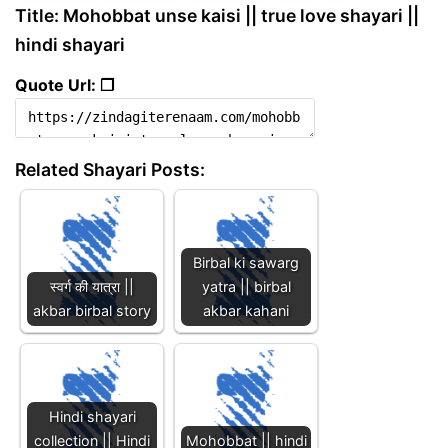
Title: Mohobbat unse kaisi || true love shayari ||
hindi shayari
Quote Url: ❐
Related Shayari Posts:
Birbal ki sawarg
स्वर्ग की यात्रा ||
yatra || birbal
akbar birbal story
akbar kahani
Hindi shayari
collection || Hindi
Mohobbat || hindi