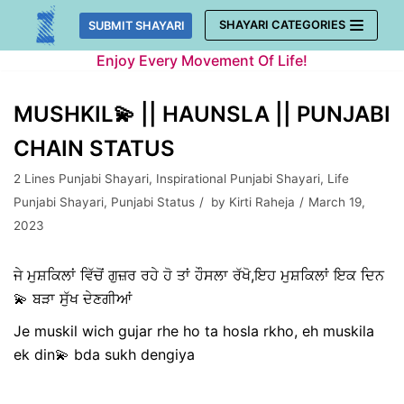
Skip
SHAYARI CATEGORIES
SUBMIT SHAYARI
to
Enjoy Every Movement Of Life!
content
MUSHKIL💫 || HAUNSLA || PUNJABI
CHAIN STATUS
2 Lines Punjabi Shayari
,
Inspirational Punjabi Shayari
,
Life
Punjabi Shayari
,
Punjabi Status
by
Kirti Raheja
March 19,
2023
ਜੇ ਮੁਸ਼ਕਿਲਾਂ ਵਿੱਚੋਂ ਗੁਜ਼ਰ ਰਹੇ ਹੋ ਤਾਂ ਹੌਸਲਾ ਰੱਖੋ,ਇਹ ਮੁਸ਼ਕਿਲਾਂ ਇਕ ਦਿਨ
💫 ਬੜਾ ਸੁੱਖ ਦੇਣਗੀਆਂ
Je muskil wich gujar rhe ho ta hosla rkho, eh muskila
ek din💫 bda sukh dengiya