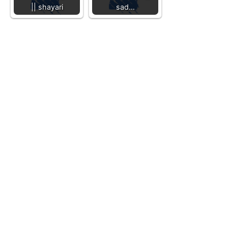
|| shayari
sad…