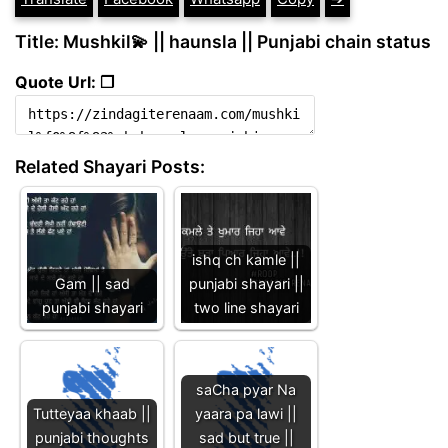
Title: Mushkil💫 || haunsla || Punjabi chain status
Quote Url: ❐
Related Shayari Posts:
ishq ch kamle ||
Gam || sad
punjabi shayari ||
punjabi shayari
two line shayari
saCha pyar Na
Tutteyaa khaab ||
yaara pa lawi ||
punjabi thoughts
sad but true ||