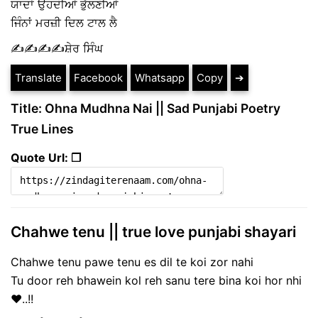
ਯਾਦਾਂ ਉਹਦੀਆਂ ਭੁੱਲਣੀਆਂ
ਜਿੰਨਾਂ ਮਰਜ਼ੀ ਦਿਲ ਟਾਲ ਲੈ
✍️✍️✍️✍️ਸ਼ੇਰ ਸਿੰਘ
Translate
Facebook
Whatsapp
Copy
➔
Title: Ohna Mudhna Nai || Sad Punjabi Poetry
True Lines
Quote Url: ❐
Chahwe tenu || true love punjabi shayari
Chahwe tenu pawe tenu es dil te koi zor nahi
Tu door reh bhawein kol reh sanu tere bina koi hor nhi
❤️..!!