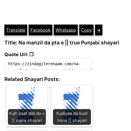
Translate
Facebook
Whatsapp
Copy
➔
Title: Na manzil da pta e || true Punjabi shayari
Quote Url: ❐
Related Shayari Posts:
Kujh saaf dila de v
Kudiyaa da kudi
|| sajna shayari
hona || shayari