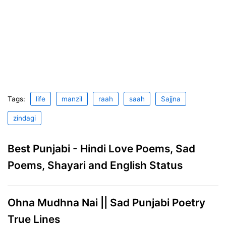
Tags:
life
manzil
raah
saah
Sajjna
zindagi
Best Punjabi - Hindi Love Poems, Sad
Poems, Shayari and English Status
Ohna Mudhna Nai || Sad Punjabi Poetry
True Lines