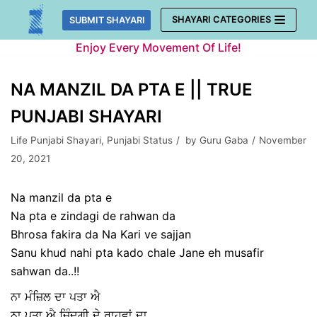
Skip
SHAYARI CATEGORIES
SUBMIT SHAYARI
to
Enjoy Every Movement Of Life!
content
NA MANZIL DA PTA E || TRUE
PUNJABI SHAYARI
Life Punjabi Shayari
,
Punjabi Status
by
Guru Gaba
November
20, 2021
Na manzil da pta e
Na pta e zindagi de rahwan da
Bhrosa fakira da Na Kari ve sajjan
Sanu khud nahi pta kado chale Jane eh musafir
sahwan da..!!
ਨਾ ਮੰਜ਼ਿਲ ਦਾ ਪਤਾ ਐ
ਨਾ ਪਤਾ ਐ ਜਿੰਦਗੀ ਦੇ ਰਾਹਵਾਂ ਦਾ