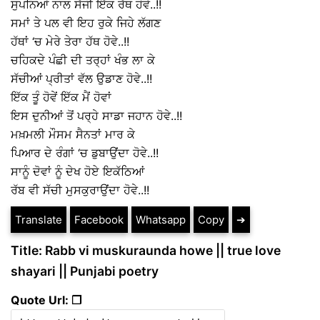
ਸੁਪਨਿਆਂ ਨਾਲ ਸੱਜੀ ਇੱਕ ਰੱਥ ਹੋਵੇ..!!
ਸਮਾਂ ਤੇ ਪਲ ਵੀ ਇਹ ਰੁਕੇ ਜਿਹੇ ਲੱਗਣ
ਹੱਥਾਂ ‘ਚ ਮੇਰੇ ਤੇਰਾ ਹੱਥ ਹੋਵੇ..!!
ਚਹਿਕਦੇ ਪੰਛੀ ਦੀ ਤਰ੍ਹਾਂ ਖੰਭ ਲਾ ਕੇ
ਸੱਚੀਆਂ ਪ੍ਰੀਤਾਂ ਵੱਲ ਉਡਾਣ ਹੋਵੇ..!!
ਇੱਕ ਤੂੰ ਹੋਵੇਂ ਇੱਕ ਮੈਂ ਹੋਵਾਂ
ਇਸ ਦੁਨੀਆਂ ਤੋਂ ਪਰ੍ਹੇ ਸਾਡਾ ਜਹਾਨ ਹੋਵੇ..!!
ਮਖ਼ਮਲੀ ਮੌਸਮ ਸੈਨਤਾਂ ਮਾਰ ਕੇ
ਪਿਆਰ ਦੇ ਰੰਗਾਂ ‘ਚ ਡੁਬਾਉਂਦਾ ਹੋਵੇ..!!
ਸਾਨੂੰ ਦੋਵਾਂ ਨੂੰ ਦੇਖ ਹੋਏ ਇਕੱਠਿਆਂ
ਰੱਬ ਵੀ ਸੱਚੀ ਮੁਸਕੁਰਾਉਂਦਾ ਹੋਵੇ..!!
Translate
Facebook
Whatsapp
Copy
➔
Title: Rabb vi muskuraunda howe || true love
shayari || Punjabi poetry
Quote Url: ❐