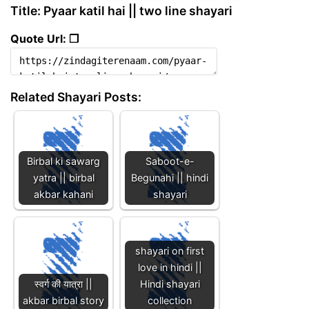
Title: Pyaar katil hai || two line shayari
Quote Url: ❐
Related Shayari Posts:
Birbal ki sawarg
Saboot-e-
yatra || birbal
Begunahi || hindi
akbar kahani
shayari
shayari on first
love in hindi ||
स्वर्ग की यात्रा ||
Hindi shayari
akbar birbal story
collection