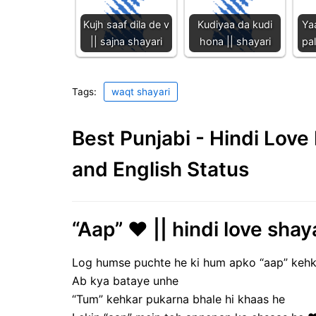
Kujh saaf dila de v
Kudiyaa da kudi
Ya
|| sajna shayari
hona || shayari
pal
Tags:
waqt shayari
Best Punjabi - Hindi Lov
and English Status
“Aap” ❤ || hindi love shaya
Log humse puchte he ki hum apko “aap” kehk
Ab kya bataye unhe
“Tum” kehkar pukarna bhale hi khaas he