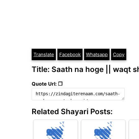
Translate
Facebook
Whatsapp
Copy
Title: Saath na hoge || waqt s
Quote Url: ❐
Related Shayari Posts: