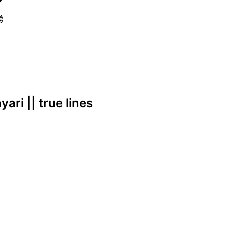
❤
ं
yari || true lines