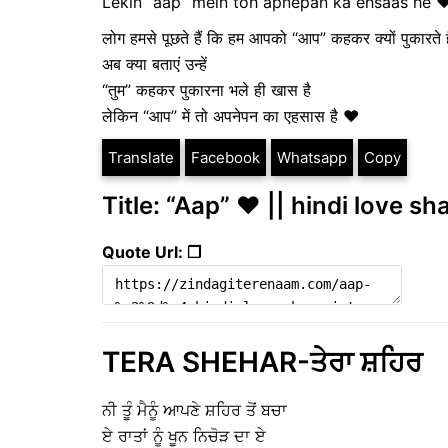
Lekin “aap” mein toh apnepan ka ehsaas he 
लोग हमसे पूछते हैं कि हम आपको “आप” कहकर क्यों पुकारते है
अब क्या बताएं उन्हें
“तुम” कहकर पुकारना भले ही खास है
लेकिन “आप” में तो अपनेपन का एहसास है ❤️
Translate
Facebook
Whatsapp
Copy
Title: “Aap” ❤ || hindi love sha
Quote Url: ❐
TERA SHEHAR-ਤੇਰਾ ਸ਼ਹਿਰ
ਨੀ ਤੂੰ ਮੈਨੂੰ ਆਪਣੇ ਸ਼ਹਿਰ ਤੋਂ ਬਚਾ
ਏ ਰਾਤਾਂ ਨੂੰ ਖੂਨ ਨਿਚੋੜ ਦਾ ਏ