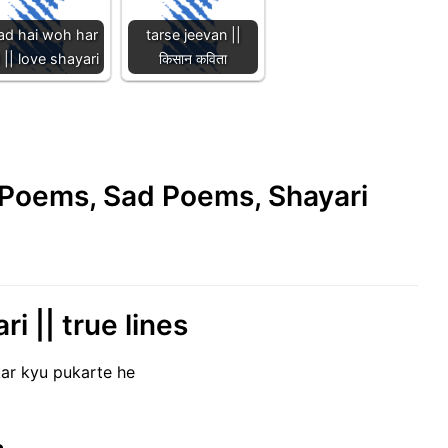
ad hai woh har
tarse jeevan ||
 || love shayari
किसान कविता
e Poems, Sad Poems, Shayari
ri || true lines
ar kyu pukarte he