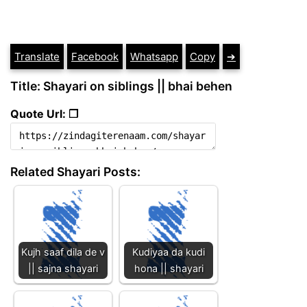
Translate
Facebook
Whatsapp
Copy
➔
Title: Shayari on siblings || bhai behen
Quote Url: ❐
Related Shayari Posts:
Kujh saaf dila de v
Kudiyaa da kudi
|| sajna shayari
hona || shayari