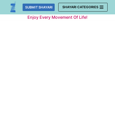
Skip
SHAYARI CATEGORIES
SUBMIT SHAYARI
to
Enjoy Every Movement Of Life!
content