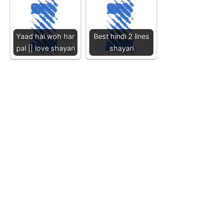
Yaad hai woh har
Best hindi 2 lines
pal || love shayari
shayari