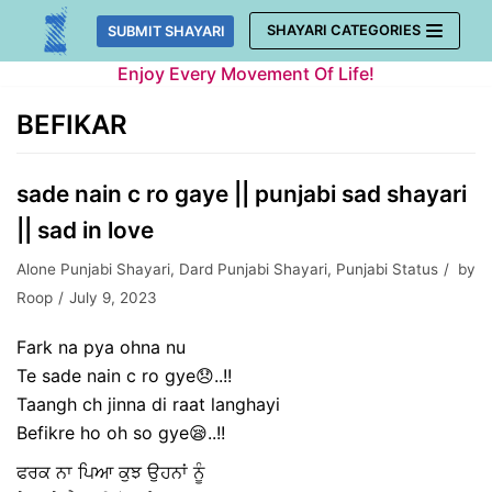
Skip
SHAYARI CATEGORIES
SUBMIT SHAYARI
to
Enjoy Every Movement Of Life!
content
BEFIKAR
sade nain c ro gaye || punjabi sad shayari
|| sad in love
Alone Punjabi Shayari
,
Dard Punjabi Shayari
,
Punjabi Status
by
Roop
July 9, 2023
Fark na pya ohna nu
Te sade nain c ro gye😞..!!
Taangh ch jinna di raat langhayi
Befikre ho oh so gye😪..!!
ਫਰਕ ਨਾ ਪਿਆ ਕੁਝ ਉਹਨਾਂ ਨੂੰ