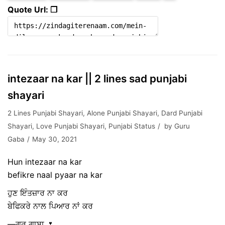
Quote Url: ❐
intezaar na kar || 2 lines sad punjabi
shayari
2 Lines Punjabi Shayari
,
Alone Punjabi Shayari
,
Dard Punjabi
Shayari
,
Love Punjabi Shayari
,
Punjabi Status
by
Guru
Gaba
May 30, 2021
Hun intezaar na kar
befikre naal pyaar na kar
ਹੁਣ ਇੰਤਜ਼ਾਰ ਨਾ ਕਰ
ਬੇਫਿਕਰੇ ਨਾਲ ਪਿਆਰ ਨਾਂ ਕਰ
—ਗੁਰੂ ਗਾਬਾ 🌷