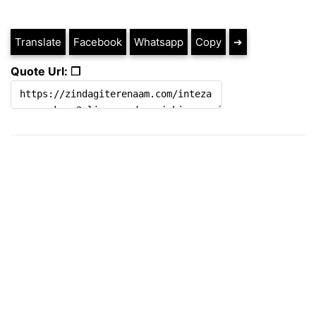
Translate
Facebook
Whatsapp
Copy
➔
Quote Url: ❐