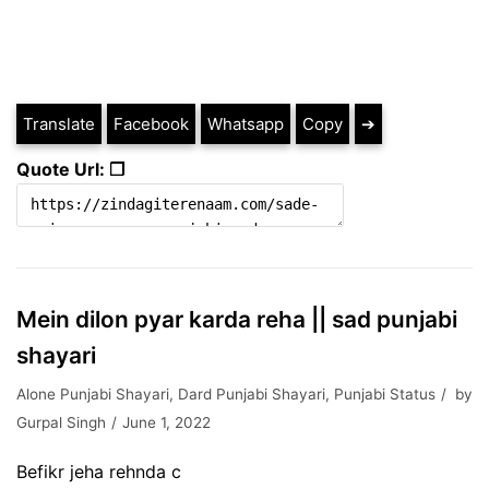
Translate
Facebook
Whatsapp
Copy
➔
Quote Url: ❐
Mein dilon pyar karda reha || sad punjabi
shayari
Alone Punjabi Shayari
,
Dard Punjabi Shayari
,
Punjabi Status
by
Gurpal Singh
June 1, 2022
Befikr jeha rehnda c