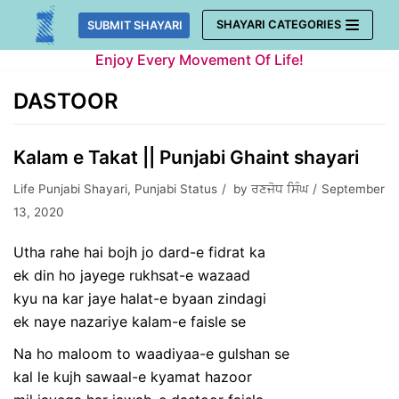
Skip
SHAYARI CATEGORIES
SUBMIT SHAYARI
to
Enjoy Every Movement Of Life!
content
DASTOOR
Kalam e Takat || Punjabi Ghaint shayari
Life Punjabi Shayari
,
Punjabi Status
by
ਰਣਜੋਧ ਸਿੰਘ
September
13, 2020
Utha rahe hai bojh jo dard-e fidrat ka
ek din ho jayege rukhsat-e wazaad
kyu na kar jaye halat-e byaan zindagi
ek naye nazariye kalam-e faisle se
Na ho maloom to waadiyaa-e gulshan se
kal le kujh sawaal-e kyamat hazoor