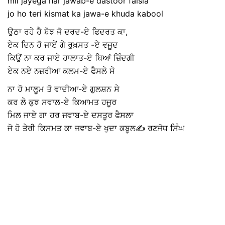
mil jayega har jawab-e dastoor faisla
jo ho teri kismat ka jawa-e khuda kabool
ਉਠਾ ਰਹੇ ਹੈ ਬੋਝ ਜੋ ਦਰਦ-ਏ ਫਿਦਰਤ ਕਾ,
ਏਕ ਦਿਨ ਹੋ ਜਾਏਂ ਗੇ ਰੁਖ਼ਸਤ -ਏ ਵਜੂਦ
ਕਿਉਂ ਨਾ ਕਰ ਜਾਏ ਹਾਲਾਤ-ਏ ਬਿਆਂ ਜ਼ਿੰਦਗੀ
ਏਕ ਨਏ ਨਜ਼ਰੀਆ ਕਲਮ-ਏ ਫੈਸਲੇ ਸੇ
ਨਾ ਹੋ ਮਾਲੂਮ ਤੋ ਵਾਦੀਆ-ਏ ਗੁਲਸ਼ਨ ਸੇ
ਕਰ ਲੇ ਕੁਝ ਸਵਾਲ-ਏ ਕਿਆਮਤ ਹਜੂਰ
ਮਿਲ ਜਾਏ ਗਾ ਹਰ ਜਵਾਬ-ਏ ਦਸਤੂਰ ਫੈਸਲਾ
ਜੋ ਹੋ ਤੇਰੀ ਕਿਸਮਤ ਕਾ ਜਵਾਬ-ਏ ਖੁਦਾ ਕਬੂਲ✍️ ਰਣਜੋਧ ਸਿੰਘ