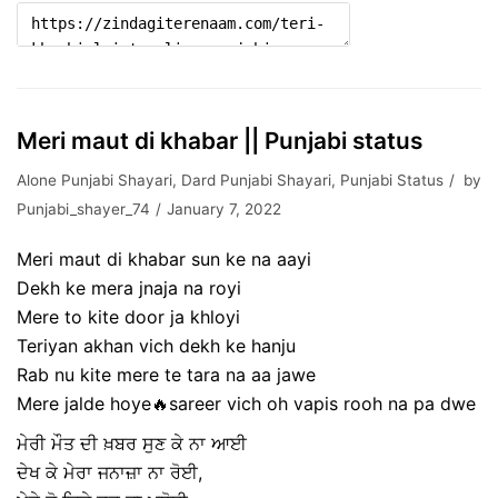
Meri maut di khabar || Punjabi status
Alone Punjabi Shayari
,
Dard Punjabi Shayari
,
Punjabi Status
by
Punjabi_shayer_74
January 7, 2022
Meri maut di khabar sun ke na aayi
Dekh ke mera jnaja na royi
Mere to kite door ja khloyi
Teriyan akhan vich dekh ke hanju
Rab nu kite mere te tara na aa jawe
Mere jalde hoye🔥sareer vich oh vapis rooh na pa dwe
ਮੇਰੀ ਮੌਤ ਦੀ ਖ਼ਬਰ ਸੁਣ ਕੇ ਨਾ ਆਈ
ਦੇਖ ਕੇ ਮੇਰਾ ਜਨਾਜ਼ਾ ਨਾ ਰੋਈ,