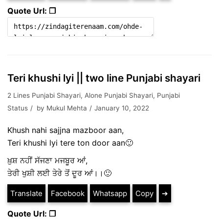
Quote Url: ❐
Teri khushi lyi || two line Punjabi shayari
2 Lines Punjabi Shayari
,
Alone Punjabi Shayari
,
Punjabi
Status
by
Mukul Mehta
January 10, 2022
Khush nahi sajjna mazboor aan,
Teri khushi lyi tere ton door aan🙂
ਖ਼ੁਸ਼ ਨਹੀਂ ਸੱਜਣਾ ਮਜਬੂਰ ਆਂ,
ਤੇਰੀ ਖੁਸ਼ੀ ਲਈ ਤੇਰੇ ਤੋਂ ਦੂਰ ਆਂ।।🙂
Translate
Facebook
Whatsapp
Copy
➔
Quote Url: ❐