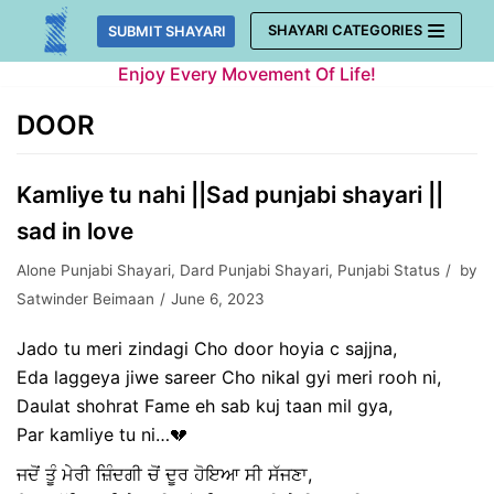
Skip
SHAYARI CATEGORIES
SUBMIT SHAYARI
to
Enjoy Every Movement Of Life!
content
DOOR
Kamliye tu nahi ||Sad punjabi shayari ||
sad in love
Alone Punjabi Shayari
,
Dard Punjabi Shayari
,
Punjabi Status
by
Satwinder Beimaan
June 6, 2023
Jado tu meri zindagi Cho door hoyia c sajjna,
Eda laggeya jiwe sareer Cho nikal gyi meri rooh ni,
Daulat shohrat Fame eh sab kuj taan mil gya,
Par kamliye tu ni…💔
ਜਦੋਂ ਤੂੰ ਮੇਰੀ ਜ਼ਿੰਦਗੀ ਚੋਂ ਦੂਰ ਹੋਇਆ ਸੀ ਸੱਜਣਾ,