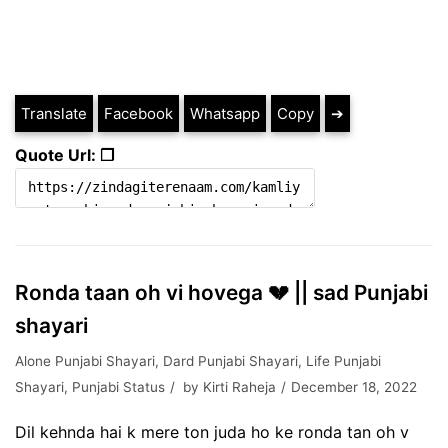
Translate
Facebook
Whatsapp
Copy
➔
Quote Url: ❐
Ronda taan oh vi hovega 💔 || sad Punjabi
shayari
Alone Punjabi Shayari
,
Dard Punjabi Shayari
,
Life Punjabi
Shayari
,
Punjabi Status
by
Kirti Raheja
December 18, 2022
Dil kehnda hai k mere ton juda ho ke ronda tan oh v