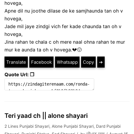
hovega,
Apne dil nu joothe dilase de ke samjhaunda tan oh v
hovega,
Jade mil jaye zindgi vich fer kade chaunda tan oh v
hovega,
Jina rahan te chala c oh mere naal ohna rahan te mur
mur ke aunda ta oh v hovega.💔😔
Translate
Facebook
Whatsapp
Copy
➔
Quote Url: ❐
Teri yaad ch || alone shayari
2 Lines Punjabi Shayari
,
Alone Punjabi Shayari
,
Dard Punjabi