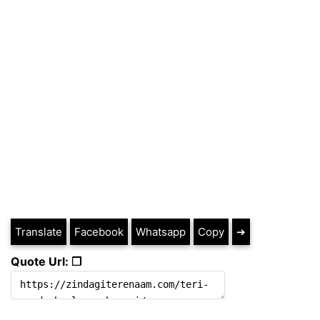
Translate
Facebook
Whatsapp
Copy
➔
Quote Url: ❐