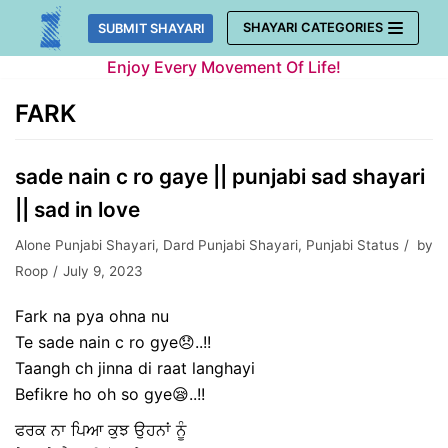
Skip
SHAYARI CATEGORIES
SUBMIT SHAYARI
to
Enjoy Every Movement Of Life!
content
FARK
sade nain c ro gaye || punjabi sad shayari
|| sad in love
Alone Punjabi Shayari
,
Dard Punjabi Shayari
,
Punjabi Status
by
Roop
July 9, 2023
Fark na pya ohna nu
Te sade nain c ro gye😞..!!
Taangh ch jinna di raat langhayi
Befikre ho oh so gye😪..!!
ਫਰਕ ਨਾ ਪਿਆ ਕੁਝ ਉਹਨਾਂ ਨੂੰ