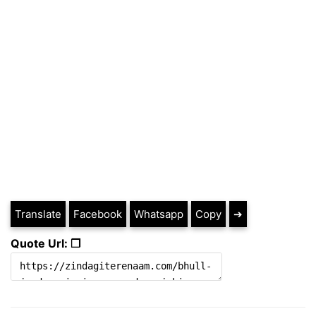
Translate
Facebook
Whatsapp
Copy
➔
Quote Url: ❐