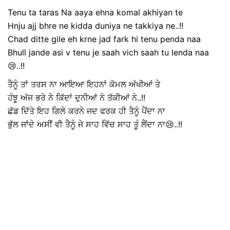
Tenu ta taras Na aaya ehna komal akhiyan te
Hnju ajj bhre ne kidda duniya ne takkiya ne..!!
Chad ditte gile eh krne jad fark hi tenu penda naa
Bhull jande asi v tenu je saah vich saah tu lenda naa
😢..!!
ਤੈਨੂੰ ਤਾਂ ਤਰਸ ਨਾ ਆਇਆ ਇਹਨਾਂ ਕੋਮਲ ਅੱਖੀਆਂ ਤੇ
ਹੰਝੂ ਅੱਜ ਭਰੇ ਨੇ ਕਿੱਦਾਂ ਦੁਨੀਆਂ ਨੇ ਤੱਕੀਆਂ ਨੇ..!!
ਛੱਡ ਦਿੱਤੇ ਇਹ ਗਿਲੇ ਕਰਨੇ ਜਦ ਫਰਕ ਹੀ ਤੈਨੂੰ ਪੈਂਦਾ ਨਾ
ਭੁੱਲ ਜਾਂਦੇ ਅਸੀਂ ਵੀ ਤੈਨੂੰ ਜੇ ਸਾਹ ਵਿੱਚ ਸਾਹ ਤੂੰ ਲੈਂਦਾ ਨਾ😢..!!