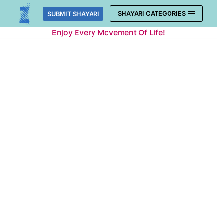
Skip
SHAYARI CATEGORIES
SUBMIT SHAYARI
to
Enjoy Every Movement Of Life!
content