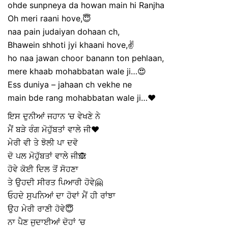
ohde sunpneya da howan main hi Ranjha
Oh meri raani hove,😇
naa pain judaiyan dohaan ch,
Bhawein shhoti jyi khaani hove,✌
ho naa jawan choor banann ton pehlaan,
mere khaab mohabbatan wale ji…😍
Ess duniya – jahaan ch vekhe ne
main bde rang mohabbatan wale ji…❤
ਇਸ ਦੁਨੀਆਂ ਜਹਾਨ ‘ਚ ਵੇਖਣੇ ਨੇ
ਮੈਂ ਬੜੇ ਰੰਗ ਮੋਹੁੱਬਤਾਂ ਵਾਲੇ ਜੀ❤
ਮੇਰੀ ਵੀ ਤੇ ਝੋਲੀ ਪਾ ਦਵੋ
ਦੋ ਪਲ ਮੋਹੁੱਬਤਾਂ ਵਾਲੇ ਜੀ🙈
ਹੋਵੇ ਕੋਈ ਦਿਲ ਤੋਂ ਸੋਹਣਾ
ਤੇ ਉਹਦੀ ਸੀਰਤ ਪਿਆਰੀ ਹੋਵੇ🤗
ਓਹਦੇ ਸੁਪਨਿਆਂ ਦਾ ਹੋਵਾਂ ਮੈਂ ਹੀ ਰਾਂਝਾ
ਉਹ ਮੇਰੀ ਰਾਣੀ ਹੋਵੇ😇
ਨਾ ਪੈਣ ਜੁਦਾਈਆਂ ਦੋਹਾਂ ‘ਚ