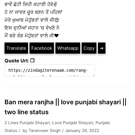
ਭਾਵੇਂ ਛੋਟੀ ਜਿਹੀ ਕਹਾਣੀ ਹੋਵੇ✌
ਹੋ ਨਾ ਜਾਵਣ ਚੂਰ ਬਣਨ ਤੋਂ ਪਹਿਲਾਂ
ਮੇਰੇ ਖ਼ੁਆਬ ਮੋਹੁੱਬਤਾਂ ਵਾਲੇ ਜੀ😍
ਇਸ ਦੁਨੀਆਂ ਜਹਾਨ ‘ਚ ਵੇਖਣੇ ਨੇ
ਮੈਂ ਬੜੇ ਰੰਗ ਮੋਹੁੱਬਤਾਂ ਵਾਲੇ ਜੀ❤
Translate
Facebook
Whatsapp
Copy
➔
Quote Url: ❐
Ban mera ranjha || love punjabi shayari ||
two line status
2 Lines Punjabi Shayari
,
Love Punjabi Shayari
,
Punjabi
Status
by
Taranveer Singh
January 29, 2022