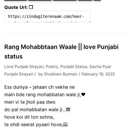
Quote Url: ❐
Rang Mohabbtaan Waale || love Punjabi
status
Love Punjabi Shayari
,
Poetry
,
Punjabi Status
,
Sacha Pyar
Punjabi Shayari
by
Shubham Burmen
February 19, 2022
Ess duniya – jahaan ch vekhe ne
main bde rang mohabbatan wale ji,❤
meri vi te jholi paa dwo
do pal mohabbatan wale ji…🙈
hove koi dil ton sohna,
te ohdi seerat pyaari hove,🤗