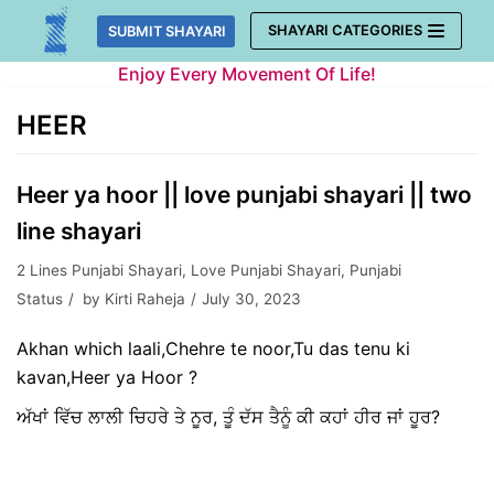
Skip
SHAYARI CATEGORIES
SUBMIT SHAYARI
to
Enjoy Every Movement Of Life!
content
HEER
Heer ya hoor || love punjabi shayari || two
line shayari
2 Lines Punjabi Shayari
,
Love Punjabi Shayari
,
Punjabi
Status
by
Kirti Raheja
July 30, 2023
Akhan which laali,Chehre te noor,Tu das tenu ki
kavan,Heer ya Hoor ?
ਅੱਖਾਂ ਵਿੱਚ ਲਾਲੀ ਚਿਹਰੇ ਤੇ ਨੂਰ, ਤੂੰ ਦੱਸ ਤੈਨੂੰ ਕੀ ਕਹਾਂ ਹੀਰ ਜਾਂ ਹੂਰ?