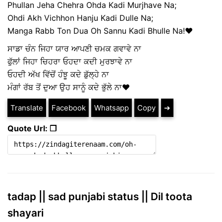
Phullan Jeha Chehra Ohda Kadi Murjhave Na;
Ohdi Akh Vichhon Hanju Kadi Dulle Na;
Manga Rabb Ton Dua Oh Sannu Kadi Bhulle Na!♥️
ਸਾਡਾ ਚੰਨ ਜਿਹਾ ਯਾਰ ਆਪਣੀ ਚਮਕ ਗਵਾਵੇ ਨਾ
ਫੁੱਲਾਂ ਜਿਹਾ ਚਿਹਰਾ ਓਹਦਾ ਕਦੀ ਮੁਰਝਾਵੇ ਨਾ
ਓਹਦੀ ਅੱਖ ਵਿੱਚੋਂ ਹੰਝੂ ਕਦੇ ਡੁੱਲ੍ਹੇ ਨਾ
ਮੰਗਾਂ ਰੱਬ ਤੋਂ ਦੁਆ ਉਹ ਸਾਨੂੰ ਕਦੇ ਭੁੱਲੇ ਨਾ♥️
Translate
Facebook
Whatsapp
Copy
➔
Quote Url: ❐
tadap || sad punjabi status || Dil toota
shayari