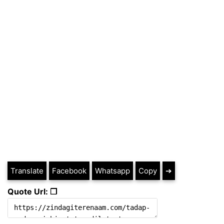
Translate
Facebook
Whatsapp
Copy
➔
Quote Url: ❐