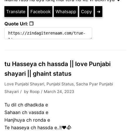
Translate
Facebook
Whatsapp
Copy
➔
Quote Url: ❐
tu Hasseya ch hassda || love Punjabi
shayari || ghaint status
Love Punjabi Shayari
,
Punjabi Status
,
Sacha Pyar Punjabi
Shayari
by
Roop
March 24, 2023
Tu dil ch dhadkda e
Sahaan ch vassda e
Hanjhuya ch ronda e
Te haaseya ch hassda e..!!❤️🥀