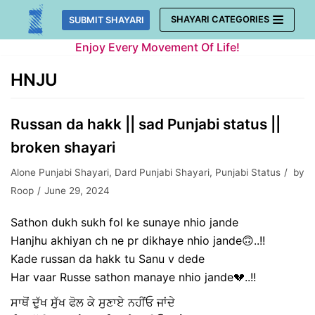
Skip
SHAYARI CATEGORIES
SUBMIT SHAYARI
to
Enjoy Every Movement Of Life!
content
HNJU
Russan da hakk || sad Punjabi status ||
broken shayari
Alone Punjabi Shayari
,
Dard Punjabi Shayari
,
Punjabi Status
by
Roop
June 29, 2024
Sathon dukh sukh fol ke sunaye nhio jande
Hanjhu akhiyan ch ne pr dikhaye nhio jande🙃..!!
Kade russan da hakk tu Sanu v dede
Har vaar Russe sathon manaye nhio jande💔..!!
ਸਾਥੋਂ ਦੁੱਖ ਸੁੱਖ ਫੋਲ ਕੇ ਸੁਣਾਏ ਨਹੀਂਓ ਜਾਂਦੇ