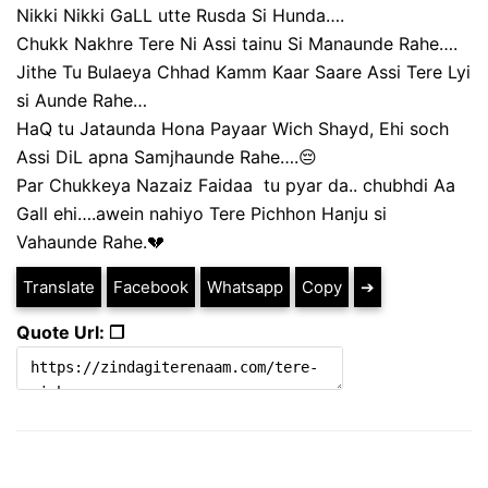
Nikki Nikki GaLL utte Rusda Si Hunda….
Chukk Nakhre Tere Ni Assi tainu Si Manaunde Rahe….
Jithe Tu Bulaeya Chhad Kamm Kaar Saare Assi Tere Lyi
si Aunde Rahe…
HaQ tu Jataunda Hona Payaar Wich Shayd, Ehi soch
Assi DiL apna Samjhaunde Rahe….😔
Par Chukkeya Nazaiz Faidaa tu pyar da.. chubhdi Aa
Gall ehi….awein nahiyo Tere Pichhon Hanju si
Vahaunde Rahe.💔
Translate
Facebook
Whatsapp
Copy
➔
Quote Url: ❐