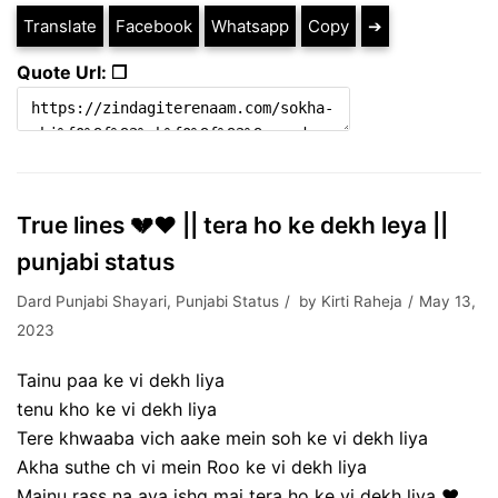
Translate
Facebook
Whatsapp
Copy
➔
Quote Url: ❐
True lines 💔♥️ || tera ho ke dekh leya ||
punjabi status
Dard Punjabi Shayari
,
Punjabi Status
by
Kirti Raheja
May 13,
2023
Tainu paa ke vi dekh liya
tenu kho ke vi dekh liya
Tere khwaaba vich aake mein soh ke vi dekh liya
Akha suthe ch vi mein Roo ke vi dekh liya
Mainu rass na aya ishq mai tera ho ke vi dekh liya ♥️