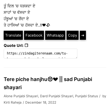
ਤੂੰ ਦਿਲ ‘ਚ ਧੜਕਦਾ ਏ
ਸਾਹਾਂ ‘ਚ ਵੱਸਦਾ ਏ
ਹੰਝੂਆਂ ‘ਚ ਰੋਂਦਾ ਏ
ਤੇ ਹਾਸਿਆਂ ‘ਚ ਹੱਸਦਾ ਏ..!!❤️🥀
Translate
Facebook
Whatsapp
Copy
➔
Quote Url: ❐
Tere piche hanjhu😔💔 || sad Punjabi
shayari
Alone Punjabi Shayari
,
Dard Punjabi Shayari
,
Punjabi Status
by
Kirti Raheja
December 18, 2022