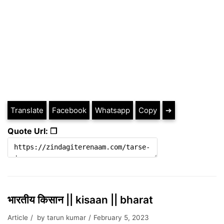
Translate
Facebook
Whatsapp
Copy
➔
Quote Url: ❐
भारतीय किसान || kisaan || bharat
Article
by
tarun kumar
February 5, 2023